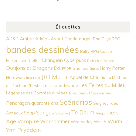
Étiquettes
Ambre
AD&D
Arkéos
Avant Charlemagne
Bad Guys RPG
bandes dessinées
Buffy RPG
Castle
Changelin
Cyberpunk
Falkenstein
Celtes
Dietrich de Vérone
Donjons et Dragons
Exil
Harry Potter
Gnomes
FFJDR
Gurps
JRTM
L'Appel de Cthulhu
Herowars
La Méthode
Imperium
Kult
Les Terres du Milieu
Le Disque-Monde
du Docteur Chestel
Légendes des Contrées oubliées
Miles Christi
P'tites sorcières
Scénarios
Pendragon
quarante ans
Seigneur des
Te Deum
Songes
Tiers
Soap
Anneaux
Système J
Tenga
Age
Vampire
Warhammer
Würm
Weatherley
Wraith
Ynn Pryddein