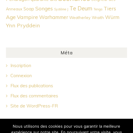
Te Deum
Songes
Tiers
Soap
Anneaux
Système J
Tenga
Age
Vampire
Warhammer
Würm
Weatherley
Wraith
Ynn Pryddein
Méta
Inscription
Connexion
Flux des publications
Flux des commentaires
Site de WordPress-FR
Nous utilisons des cookies pour vous garantir la meilleure
expérience sur notre site. En poursuivant votre visite, vous