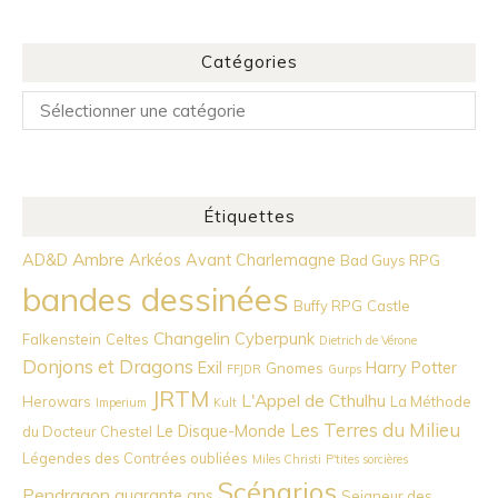
Catégories
Catégories
Étiquettes
Ambre
AD&D
Arkéos
Avant Charlemagne
Bad Guys RPG
bandes dessinées
Buffy RPG
Castle
Changelin
Cyberpunk
Falkenstein
Celtes
Dietrich de Vérone
Donjons et Dragons
Exil
Harry Potter
Gnomes
FFJDR
Gurps
JRTM
L'Appel de Cthulhu
Herowars
La Méthode
Imperium
Kult
Les Terres du Milieu
Le Disque-Monde
du Docteur Chestel
Légendes des Contrées oubliées
Miles Christi
P'tites sorcières
Scénarios
Pendragon
quarante ans
Seigneur des