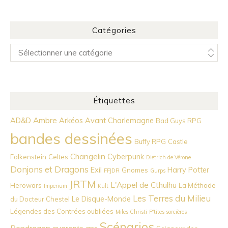
Catégories
Catégories
Étiquettes
Ambre
AD&D
Arkéos
Avant Charlemagne
Bad Guys RPG
bandes dessinées
Buffy RPG
Castle
Changelin
Cyberpunk
Falkenstein
Celtes
Dietrich de Vérone
Donjons et Dragons
Exil
Harry Potter
Gnomes
FFJDR
Gurps
JRTM
L'Appel de Cthulhu
Herowars
La Méthode
Imperium
Kult
Les Terres du Milieu
Le Disque-Monde
du Docteur Chestel
Légendes des Contrées oubliées
Miles Christi
P'tites sorcières
Scénarios