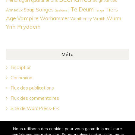
Pendragon
quarante ans
Seigneur des
Te Deum
Songes
Tiers
Soap
Anneaux
Système J
Tenga
Age
Vampire
Warhammer
Würm
Weatherley
Wraith
Ynn Pryddein
Méta
Inscription
Connexion
Flux des publications
Flux des commentaires
Site de WordPress-FR
Nous utilisons des cookies pour vous garantir la meilleure
expérience sur notre site. En poursuivant votre visite, vous