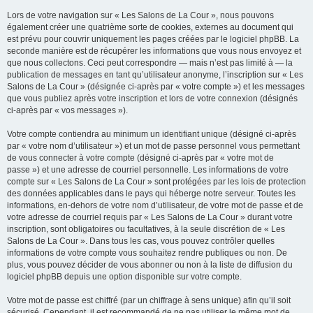
Lors de votre navigation sur « Les Salons de La Cour », nous pouvons
également créer une quatrième sorte de cookies, externes au document qui
est prévu pour couvrir uniquement les pages créées par le logiciel phpBB. La
seconde manière est de récupérer les informations que vous nous envoyez et
que nous collectons. Ceci peut correspondre — mais n’est pas limité à — la
publication de messages en tant qu’utilisateur anonyme, l’inscription sur « Les
Salons de La Cour » (désignée ci-après par « votre compte ») et les messages
que vous publiez après votre inscription et lors de votre connexion (désignés
ci-après par « vos messages »).
Votre compte contiendra au minimum un identifiant unique (désigné ci-après
par « votre nom d’utilisateur ») et un mot de passe personnel vous permettant
de vous connecter à votre compte (désigné ci-après par « votre mot de
passe ») et une adresse de courriel personnelle. Les informations de votre
compte sur « Les Salons de La Cour » sont protégées par les lois de protection
des données applicables dans le pays qui héberge notre serveur. Toutes les
informations, en-dehors de votre nom d’utilisateur, de votre mot de passe et de
votre adresse de courriel requis par « Les Salons de La Cour » durant votre
inscription, sont obligatoires ou facultatives, à la seule discrétion de « Les
Salons de La Cour ». Dans tous les cas, vous pouvez contrôler quelles
informations de votre compte vous souhaitez rendre publiques ou non. De
plus, vous pouvez décider de vous abonner ou non à la liste de diffusion du
logiciel phpBB depuis une option disponible sur votre compte.
Votre mot de passe est chiffré (par un chiffrage à sens unique) afin qu’il soit
sécurisé. Cependant, il est recommandé de ne pas utiliser le même mot de