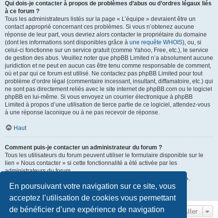
Qui dois-je contacter à propos de problèmes d’abus ou d’ordres légaux liés
à ce forum ?
Tous les administrateurs listés sur la page « L’équipe » devraient être un
contact approprié concernant ces problèmes. Si vous n’obtenez aucune
réponse de leur part, vous devriez alors contacter le propriétaire du domaine
(dont les informations sont disponibles grâce à
une requête WHOIS
), ou, si
celui-ci fonctionne sur un service gratuit (comme Yahoo, Free, etc.), le service
de gestion des abus. Veuillez noter que phpBB Limited n’a absolument aucune
juridiction et ne peut en aucun cas être tenu comme responsable de comment,
où et par qui ce forum est utilisé. Ne contactez pas phpBB Limited pour tout
problème d’ordre légal (commentaire incessant, insultant, diffamatoire, etc.) qui
ne sont pas directement reliés avec le site internet de phpBB.com ou le logiciel
phpBB en lui-même. Si vous envoyez un courrier électronique à phpBB
Limited à propos d’une utilisation de tierce partie de ce logiciel, attendez-vous
à une réponse laconique ou à ne pas recevoir de réponse.
Haut
Comment puis-je contacter un administrateur du forum ?
Tous les utilisateurs du forum peuvent utiliser le formulaire disponible sur le
lien « Nous contacter » si cette fonctionnalité a été activée par les
administrateurs du forum.
Les membres du forum peuvent également utiliser le lien « L’équipe ».
En poursuivant votre navigation sur ce site, vous
Haut
acceptez l’utilisation de cookies vous permettant
de bénéficier d’une expérience de navigation
Aller