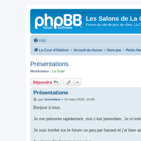
Les Salons de La 
Forum du site de jeux de rôles, La 
FAQ
La Cour d’Obéron
Accueil du forum
Hors-jeu
Petits N
Présentations
Modérateur :
Le Guet
Répondre
Présentations
M
par
Jeremdam
»
10 mars 2026, 14:50
e
s
Bonjour à tous,
s
a
g
Je me présente rapidement, moi c’est jeremdam. Je m’intére
e
Je suis tombé sur le forum un peu par hasard et j’ai bien ai