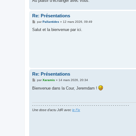
Au plaisir d’échanger avec vous.
Re: Présentations
M
par
Pallantides
»
12 mars 2026, 09:49
e
s
Salut et la bienvenue par ici.
s
a
g
e
Re: Présentations
M
par
Xaramis
»
14 mars 2026, 20:34
e
s
Bienvenue dans la Cour, Jeremdam !
s
a
g
e
- - - - - - - - - - - - - - - - - - - - - - - - - - - - - - - - - - - - - - - - - - - - - -
Une dose d'actu JdR avec
le Fix