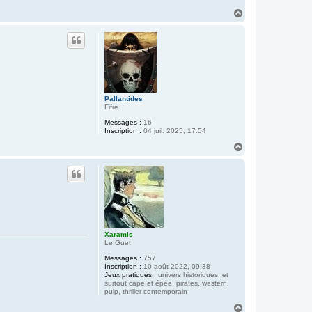
H
a
u
t
Pallantides
Fifre
Messages :
16
Inscription :
04 juil. 2025, 17:54
H
a
u
t
Xaramis
Le Guet
Messages :
757
Inscription :
10 août 2022, 09:38
Jeux pratiqués :
univers historiques, et
surtout cape et épée, pirates, western,
pulp, thriller contemporain
H