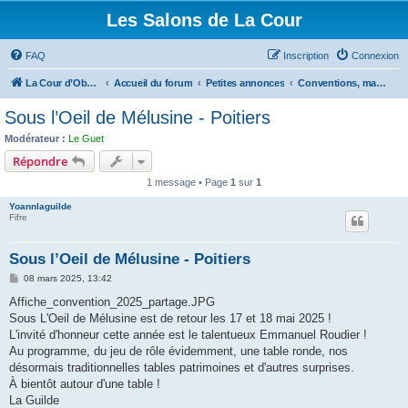
Les Salons de La Cour
FAQ
Inscription
Connexion
La Cour d’Obéron
Accueil du forum
Petites annonces
Conventions, manifestations diverses
Sous l’Oeil de Mélusine - Poitiers
Modérateur :
Le Guet
Répondre
1 message • Page
1
sur
1
Yoannlaguilde
Fifre
Sous l’Oeil de Mélusine - Poitiers
M
08 mars 2025, 13:42
e
s
Affiche_convention_2025_partage.JPG
s
Sous L'Oeil de Mélusine est de retour les 17 et 18 mai 2025 !
a
g
L'invité d'honneur cette année est le talentueux Emmanuel Roudier !
e
Au programme, du jeu de rôle évidemment, une table ronde, nos
désormais traditionnelles tables patrimoines et d'autres surprises.
À bientôt autour d'une table !
La Guilde