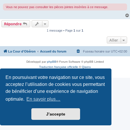
Vous ne pouvez pas consulter les pièces jointes insérées à ce message.
Répondre
1 message • Page
1
sur
1
Aller
La Cour d’Obéron
Accueil du forum
Fuseau horaire sur
UTC+02:00
Développé par
phpBB
® Forum Software © phpBB Limited
Traduction française officielle
©
Qiaeru
Confidentialité
|
Conditions
En poursuivant votre navigation sur ce site, vous
acceptez l’utilisation de cookies vous permettant
de bénéficier d’une expérience de navigation
optimale.
En savoir plus…
J’accepte