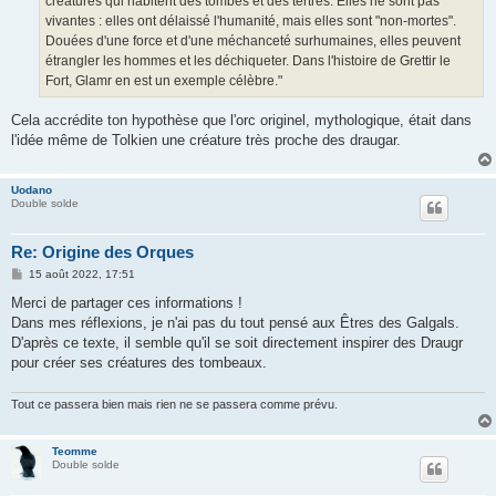
créatures qui habitent des tombes et des tertres. Elles ne sont pas
vivantes : elles ont délaissé l'humanité, mais elles sont "non-mortes".
Douées d'une force et d'une méchanceté surhumaines, elles peuvent
étrangler les hommes et les déchiqueter. Dans l'histoire de Grettir le
Fort, Glamr en est un exemple célèbre."
Cela accrédite ton hypothèse que l'orc originel, mythologique, était dans
l'idée même de Tolkien une créature très proche des draugar.
Uodano
Double solde
Re: Origine des Orques
M
15 août 2022, 17:51
e
s
Merci de partager ces informations !
s
Dans mes réflexions, je n'ai pas du tout pensé aux Êtres des Galgals.
a
g
D'après ce texte, il semble qu'il se soit directement inspirer des Draugr
e
pour créer ses créatures des tombeaux.
Tout ce passera bien mais rien ne se passera comme prévu.
Teomme
Double solde