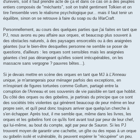
d'univers, soit il faut prendre acte de ça et dans ce cas on a des peuples
entiers composés de "méchants", soit on trahit gentiment Tolkien et on
tire l'ensemble vers le réalisme psychologique pur... mais il faut tenir un
équilibre, sinon on se retrouve à faire du soap ou du
WarCraft
.
Personnellement, au cours des quelques parties que j'ai faites en tant que
PJ, nous avons eu peu affaire aux orques, et beaucoup plus souvent à
des obstacles naturels, à des paysages ensorcelés ou à des araignées
géantes (sur le bien-être desquelles personne ne semble se poser de
questions, d'ailleurs : les orques sont sensibles mais les araignées
géantes c'est pas dérangeant qu'elles soient irrécupérables, on les
massacre sans vergogne ? pauvres bêtes...).
Si je devais mettre en scène des orques en tant que MJ à
L'Anneau
unique
, je m'arrangerais pour ménager parfois des exceptions, en
m'inspirant de figures torturées comme Gollum, partagé entre la
corruption de l'Anneau et ses souvenirs de vie paisible en tant que hobbit.
Du côté des orques ou des gobelins, je partirais du principe que ce sont
des sociétés très violentes qui génèrent beaucoup de peur même en leur
propre sein, et qu'il peut donc toujours arriver que quelqu'un cherche à
s'en échapper. Après tout, il me semble que, même dans les livres, les
orques et les gobelins font ce qu'ils font avant tout par peur de leur chef,
qui lui-même, au bout du compte, agit par peur de Sauron. Si les PJ
trouvent moyen de garantir une cachette, un gîte ou des repas à un orque
ou gobelin isolé et vulnérable, ils peuvent espérer le "récupérer" un peu.