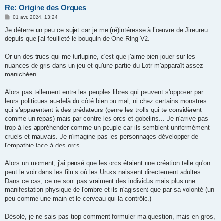
Re: Origine des Orques
M
01 avr. 2024, 13:24
e
s
Je déterre un peu ce sujet car je me (ré)intéresse à l’œuvre de Jireureu
s
depuis que j'ai feuilleté le bouquin de One Ring V2.
a
g
e
Or un des trucs qui me turlupine, c'est que j'aime bien jouer sur les
nuances de gris dans un jeu et qu'une partie du Lotr m'apparaît assez
manichéen.
Alors pas tellement entre les peuples libres qui peuvent s'opposer par
leurs politiques au-delà du côté bien ou mal, ni chez certains monstres
qui s'apparentent à des prédateurs (genre les trolls qui te considèrent
comme un repas) mais par contre les orcs et gobelins... Je n'arrive pas
trop à les appréhender comme un peuple car ils semblent uniformément
cruels et mauvais. Je n'imagine pas les personnages développer de
l'empathie face à des orcs.
Alors un moment, j'ai pensé que les orcs étaient une création telle qu'on
peut le voir dans les films où les Uruks naissent directement adultes.
Dans ce cas, ce ne sont pas vraiment des individus mais plus une
manifestation physique de l'ombre et ils n'agissent que par sa volonté (un
peu comme une main et le cerveau qui la contrôle.)
Désolé, je ne sais pas trop comment formuler ma question, mais en gros,