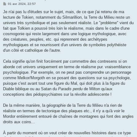
M
01 avr. 2024, 22:57
e
s
Je n'ai pas lu d'études sur le sujet, mais, de ce que j'ai retenu de ma
s
lecture de Tokien, notamment du Silmarillion, la Terre du Milieu reste un
a
g
univers très symbolique et pas seulement réaliste. Le "problème" vient du
e
fait que Tolkien a poussé très loin le réalisme, mais dans le cadre d'une
cosmogonie qui reste largement dans une logique mythologique, avec
des créatures, peuples, etc. qui reprennent des archétypes
mythologiques et se nourrissent d'un univers de symboles polythéiste
d'un côté et catholique de l'autre.
Cela signifie qu'on finit forcément par commettre des contresens si on
aborde cet univers uniquement en terme de réalisme pur. vraisemblance
psychologique. Par exemple, on ne peut pas comprendre un personnage
comme Melkor/Morgoth en se posant des questions sur sa psychologie,
puisque c'est avant tout une figure du Mal, qui doit plus à la figure du
Diable biblique ou au Satan du
Paradis perdu
de Milton qu'aux
conceptions des pédopsychiatres sur la révolte adolescente !
De la même manière, la géographie de la Terre du Milieu n'a rien de
réaliste en termes de tectonique des plaques etc., il n'y a qu'à voir le
Mordor entièrement entouré de chaînes de montagnes qui font des angles
droits aux coins...
À partir du moment où on veut créer de nouvelles histoires dans ce type