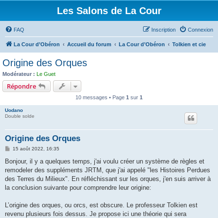
Les Salons de La Cour
FAQ
Inscription
Connexion
La Cour d’Obéron
Accueil du forum
La Cour d’Obéron
Tolkien et cie
Origine des Orques
Modérateur :
Le Guet
Répondre
10 messages • Page
1
sur
1
Uodano
Double solde
Origine des Orques
M
15 août 2022, 16:35
e
s
Bonjour, il y a quelques temps, j'ai voulu créer un système de règles et
s
remodeler des suppléments JRTM, que j'ai appelé "les Histoires Perdues
a
g
des Terres du Milieux". En réfléchissant sur les orques, j'en suis arriver à
e
la conclusion suivante pour comprendre leur origine:
L’origine des orques, ou orcs, est obscure. Le professeur Tolkien est
revenu plusieurs fois dessus. Je propose ici une théorie qui sera