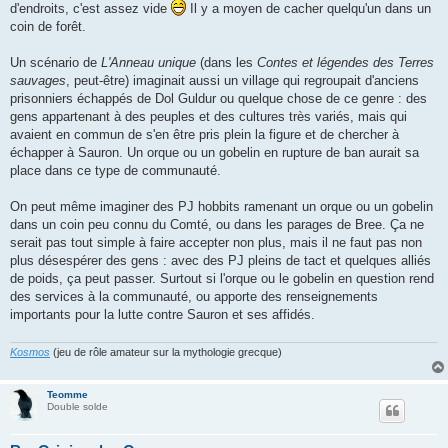
g
d'endroits, c'est assez vide
Il y a moyen de cacher quelqu'un dans un
e
coin de forêt.
Un scénario de
L'Anneau unique
(dans les
Contes et légendes des Terres
sauvages
, peut-être) imaginait aussi un village qui regroupait d'anciens
prisonniers échappés de Dol Guldur ou quelque chose de ce genre : des
gens appartenant à des peuples et des cultures très variés, mais qui
avaient en commun de s'en être pris plein la figure et de chercher à
échapper à Sauron. Un orque ou un gobelin en rupture de ban aurait sa
place dans ce type de communauté.
On peut même imaginer des PJ hobbits ramenant un orque ou un gobelin
dans un coin peu connu du Comté, ou dans les parages de Bree. Ça ne
serait pas tout simple à faire accepter non plus, mais il ne faut pas non
plus désespérer des gens : avec des PJ pleins de tact et quelques alliés
de poids, ça peut passer. Surtout si l'orque ou le gobelin en question rend
des services à la communauté, ou apporte des renseignements
importants pour la lutte contre Sauron et ses affidés.
Kosmos
(jeu de rôle amateur sur la mythologie grecque)
Teomme
Double solde