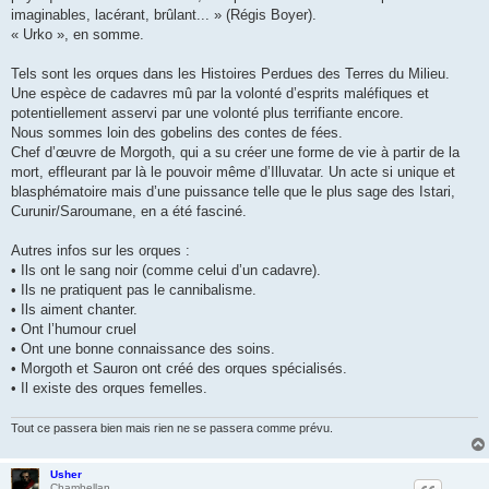
imaginables, lacérant, brûlant... » (Régis Boyer).
« Urko », en somme.
Tels sont les orques dans les Histoires Perdues des Terres du Milieu.
Une espèce de cadavres mû par la volonté d’esprits maléfiques et
potentiellement asservi par une volonté plus terrifiante encore.
Nous sommes loin des gobelins des contes de fées.
Chef d’œuvre de Morgoth, qui a su créer une forme de vie à partir de la
mort, effleurant par là le pouvoir même d’Illuvatar. Un acte si unique et
blasphématoire mais d’une puissance telle que le plus sage des Istari,
Curunir/Saroumane, en a été fasciné.
Autres infos sur les orques :
• Ils ont le sang noir (comme celui d’un cadavre).
• Ils ne pratiquent pas le cannibalisme.
• Ils aiment chanter.
• Ont l’humour cruel
• Ont une bonne connaissance des soins.
• Morgoth et Sauron ont créé des orques spécialisés.
• Il existe des orques femelles.
Tout ce passera bien mais rien ne se passera comme prévu.
Usher
Chambellan