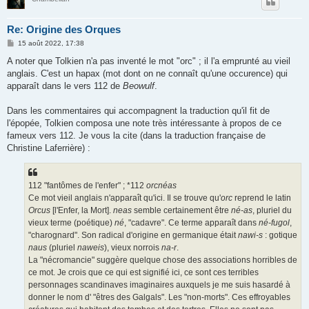
Re: Origine des Orques
M
15 août 2022, 17:38
e
s
A noter que Tolkien n'a pas inventé le mot "orc" ; il l'a emprunté au vieil
s
anglais. C'est un hapax (mot dont on ne connaît qu'une occurence) qui
a
g
apparaît dans le vers 112 de
Beowulf
.
e
Dans les commentaires qui accompagnent la traduction qu'il fit de
l'épopée, Tolkien composa une note très intéressante à propos de ce
fameux vers 112. Je vous la cite (dans la traduction française de
Christine Laferrière) :
112 "fantômes de l'enfer" ; *112
orcnéas
Ce mot vieil anglais n'apparaît qu'ici. Il se trouve qu'
orc
reprend le latin
Orcus
[l'Enfer, la Mort].
neas
semble certainement être
né-as
, pluriel du
vieux terme (poétique)
né
, "cadavre". Ce terme apparaît dans
né-fugol
,
"charognard". Son radical d'origine en germanique était
nawi-s
: gotique
naus
(pluriel
naweis
), vieux norrois
na-r
.
La "nécromancie" suggère quelque chose des associations horribles de
ce mot. Je crois que ce qui est signifié ici, ce sont ces terribles
personnages scandinaves imaginaires auxquels je me suis hasardé à
donner le nom d' "êtres des Galgals". Les "non-morts". Ces effroyables