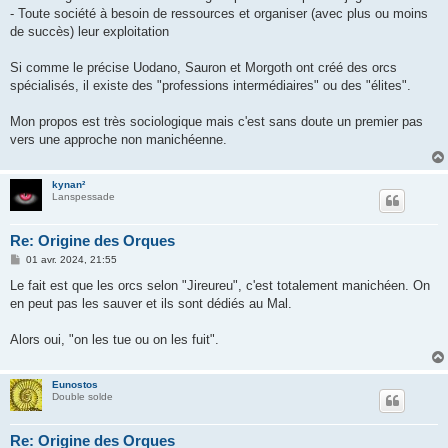
- Toute société à besoin de ressources et organiser (avec plus ou moins
de succès) leur exploitation
Si comme le précise Uodano, Sauron et Morgoth ont créé des orcs
spécialisés, il existe des "professions intermédiaires" ou des "élites".
Mon propos est très sociologique mais c'est sans doute un premier pas
vers une approche non manichéenne.
kynan²
Lanspessade
Re: Origine des Orques
M
01 avr. 2024, 21:55
e
s
Le fait est que les orcs selon "Jireureu", c'est totalement manichéen. On
s
en peut pas les sauver et ils sont dédiés au Mal.
a
g
e
Alors oui, "on les tue ou on les fuit".
Eunostos
Double solde
Re: Origine des Orques