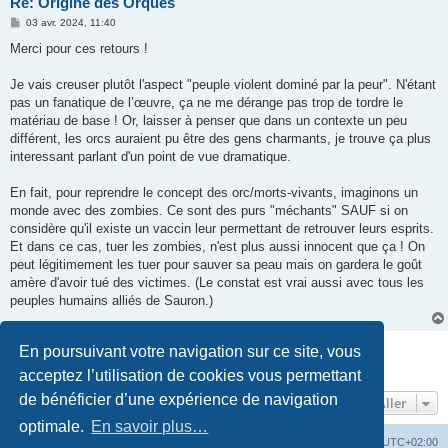
Re: Origine des Orques
M
03 avr. 2024, 11:40
e
s
Merci pour ces retours !
s
a
g
Je vais creuser plutôt l'aspect "peuple violent dominé par la peur". N'étant
e
pas un fanatique de l’œuvre, ça ne me dérange pas trop de tordre le
matériau de base ! Or, laisser à penser que dans un contexte un peu
différent, les orcs auraient pu être des gens charmants, je trouve ça plus
interessant parlant d'un point de vue dramatique.
En fait, pour reprendre le concept des orc/morts-vivants, imaginons un
monde avec des zombies. Ce sont des purs "méchants" SAUF si on
considère qu'il existe un vaccin leur permettant de retrouver leurs esprits.
Et dans ce cas, tuer les zombies, n'est plus aussi innocent que ça ! On
peut légitimement les tuer pour sauver sa peau mais on gardera le goût
amère d'avoir tué des victimes. (Le constat est vrai aussi avec tous les
peuples humains alliés de Sauron.)
Répondre
En poursuivant votre navigation sur ce site, vous
10 messages • Page
1
sur
1
acceptez l’utilisation de cookies vous permettant
de bénéficier d’une expérience de navigation
Aller
optimale.
En savoir plus…
La Cour d’Obéron
Accueil du forum
Fuseau horaire sur
UTC+02:00