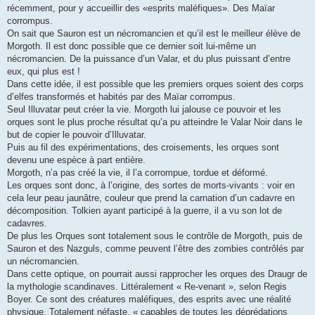
récemment, pour y accueillir des «esprits maléfiques». Des Maïar
corrompus.
On sait que Sauron est un nécromancien et qu’il est le meilleur élève de
Morgoth. Il est donc possible que ce dernier soit lui-même un
nécromancien. De la puissance d’un Valar, et du plus puissant d’entre
eux, qui plus est !
Dans cette idée, il est possible que les premiers orques soient des corps
d’elfes transformés et habités par des Maïar corrompus.
Seul Illuvatar peut créer la vie. Morgoth lui jalouse ce pouvoir et les
orques sont le plus proche résultat qu’a pu atteindre le Valar Noir dans le
but de copier le pouvoir d’Illuvatar.
Puis au fil des expérimentations, des croisements, les orques sont
devenu une espèce à part entière.
Morgoth, n’a pas créé la vie, il l’a corrompue, tordue et déformé.
Les orques sont donc, à l’origine, des sortes de morts-vivants : voir en
cela leur peau jaunâtre, couleur que prend la carnation d’un cadavre en
décomposition. Tolkien ayant participé à la guerre, il a vu son lot de
cadavres.
De plus les Orques sont totalement sous le contrôle de Morgoth, puis de
Sauron et des Nazguls, comme peuvent l’être des zombies contrôlés par
un nécromancien.
Dans cette optique, on pourrait aussi rapprocher les orques des Draugr de
la mythologie scandinaves. Littéralement « Re-venant », selon Regis
Boyer. Ce sont des créatures maléfiques, des esprits avec une réalité
physique. Totalement néfaste, « capables de toutes les déprédations