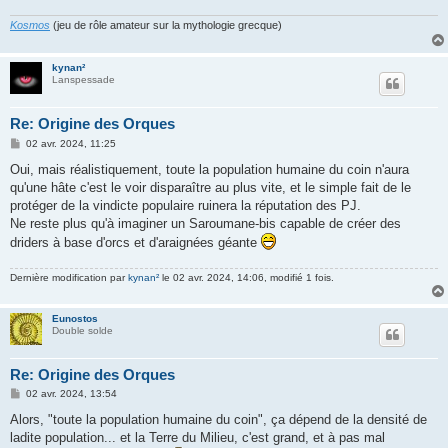
Kosmos
(jeu de rôle amateur sur la mythologie grecque)
kynan²
Lanspessade
Re: Origine des Orques
M
02 avr. 2024, 11:25
e
s
Oui, mais réalistiquement, toute la population humaine du coin n'aura
s
qu'une hâte c'est le voir disparaître au plus vite, et le simple fait de le
a
g
protéger de la vindicte populaire ruinera la réputation des PJ.
e
Ne reste plus qu'à imaginer un Saroumane-bis capable de créer des
driders à base d'orcs et d'araignées géante
Dernière modification par
kynan²
le 02 avr. 2024, 14:06, modifié 1 fois.
Eunostos
Double solde
Re: Origine des Orques
M
02 avr. 2024, 13:54
e
s
Alors, "toute la population humaine du coin", ça dépend de la densité de
s
ladite population... et la Terre du Milieu, c'est grand, et à pas mal
a