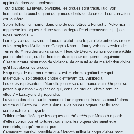
appliquée dans ce supplément.
Tout d’abord, au niveau physique, les orques sont trapu, laid, voir
horrifiant et la bouche garni de grandes dents ou de crocs. Leur carnation
est jaunâtre.
Selon Tolkien lui-même, dans une de ses lettres à Forrest J. Ackerman, il
rapproche les orques « d’une version dégradée et repoussante […] des
types mongols. »
Loin d’y voir du racisme, il faudrait plutôt faire le parallèle entre les orques
et les peuples d’Attila et de Genghis Khan. Il faut y voir une version des
Terres du Milieu des suivants du « Fléau de Dieu », surnom donné à Attila
par les chrétiens, ou des hordiers du seigneur de guerre sanguinaire.
C’est sur cette réputation de violence, de cruauté et de malédiction divine
qu’il faut placer les orques.
En quenya, le mot pour « orque » est « urko » signifiant « esprit
maléfique », soit quelque chose d’effrayant (cf. Wikipédia).
Les elfes représentent l’éternelle jeunesse d’un monde sain. On peut se
poser la question : « qu’est-ce qui, dans les orques, effraie tant les
elfes ? » Essayons d’y répondre.
La vision des elfes sur le monde est un regard qui trouve la beauté dans
tout ce qui l’entoure. Hormis dans la vision des orques, car ils sont
contre-nature, effrayants.
Tolkien réfute l’idée que les orques ont été créés par Morgoth à partir
d’elfes corrompus et torturés, car sinon, les orques devraient être
immortels, ce qu’il ne sont pas.
Cependant, serait-il possible que Morgoth utilise le corps d’elfes mort