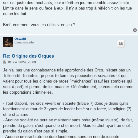
si c'est juste des méchants, leur intérêt en jeu me semble assez limité.
Limité dans le sens ou face à eux, il n'y a pas trop à réfléchir: on les tue
ou on les fuit...
Bref, comment vous les utilisez en jeu ?
Oswald
Lanspessade
Re: Origine des Orques
M
01 avr. 2024, 20:09
e
s
Je n'ai pas une connaissance très approfondie des Orcs, n'étant pas un
s
Tolkiendil. Toutefois, je peux te faire les propositions suivantes et qui
a
g
valent pour tous les clichés de races "méchantes" (sauf les zombies qui
e
sont à part) et permet de les nuancer. Généralement, je vois cela comme
les corporations criminelles.
- Tout d'abord, les orcs vivent en société (tribale ?) donc je dirais qu'ils
fonctionnent autour de 3 types de leader basé sur la force, la religion (?)
et le charisme.
- Aucune société ne peut se maintenir sans ordre (même injuste), de fait,
prendre du galon, c'est quand le chef meurt. Mais le chef ayant un chef...
prendre du galon n'est pas si simple.
- Aucune grosse brute ne dure longtemps sans un peu de jugeote