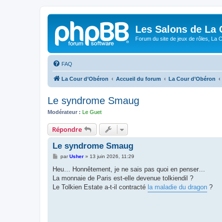
Les Salons de La 
Forum du site de jeux de rôles, La 
FAQ
La Cour d’Obéron
Accueil du forum
La Cour d’Obéron
Le syndrome Smaug
Modérateur :
Le Guet
Répondre
Le syndrome Smaug
M
par
Usher
»
13 juin 2026, 11:29
e
s
Heu… Honnêtement, je ne sais pas quoi en penser…
s
La monnaie de Paris est-elle devenue tolkiendil ?
a
g
Le Tolkien Estate a-t-il contracté
la maladie du dragon
?
e