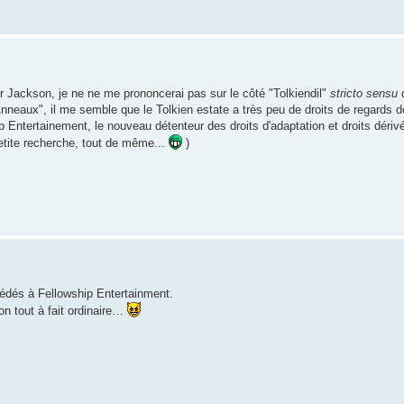
r Jackson, je ne ne me prononcerai pas sur le côté "Tolkiendil"
stricto sensu
Anneaux", il me semble que le Tolkien estate a très peu de droits de regards 
p Entertainement, le nouveau détenteur des droits d'adaptation et droits dérivé
 petite recherche, tout de même...
)
s cédés à Fellowship Entertainment.
on tout à fait ordinaire…