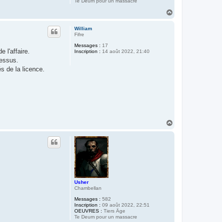
Te Deum pour un massacre
H
a
u
William
t
Fifre
Messages :
17
de l'affaire.
Inscription :
14 août 2022, 21:40
dessus.
s de la licence.
H
a
u
t
Usher
Chambellan
Messages :
582
Inscription :
09 août 2022, 22:51
OEUVRES :
Tiers Âge
Te Deum pour un massacre