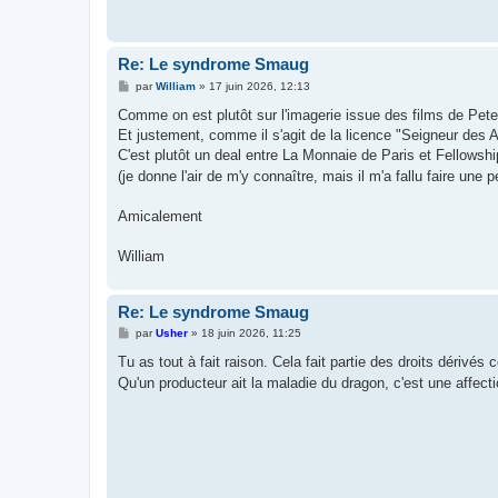
Re: Le syndrome Smaug
M
par
William
»
17 juin 2026, 12:13
e
s
Comme on est plutôt sur l'imagerie issue des films de Pete
s
Et justement, comme il s'agit de la licence "Seigneur des 
a
g
C'est plutôt un deal entre La Monnaie de Paris et Fellowshi
e
(je donne l'air de m'y connaître, mais il m'a fallu faire une
Amicalement
William
Re: Le syndrome Smaug
M
par
Usher
»
18 juin 2026, 11:25
e
s
Tu as tout à fait raison. Cela fait partie des droits dérivé
s
Qu'un producteur ait la maladie du dragon, c'est une affecti
a
g
e