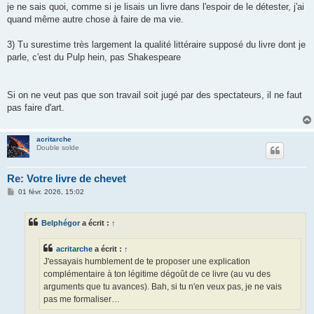
je ne sais quoi, comme si je lisais un livre dans l'espoir de le détester, j'ai
quand même autre chose à faire de ma vie.
3) Tu surestime très largement la qualité littéraire supposé du livre dont je
parle, c'est du Pulp hein, pas Shakespeare
Si on ne veut pas que son travail soit jugé par des spectateurs, il ne faut
pas faire d'art.
acritarche
Double solde
Re: Votre livre de chevet
M
01 févr. 2026, 15:02
e
s
s
Belphégor
a écrit :
↑
a
g
e
acritarche
a écrit :
↑
J'essayais humblement de te proposer une explication
complémentaire à ton légitime dégoût de ce livre (au vu des
arguments que tu avances). Bah, si tu n'en veux pas, je ne vais
pas me formaliser…