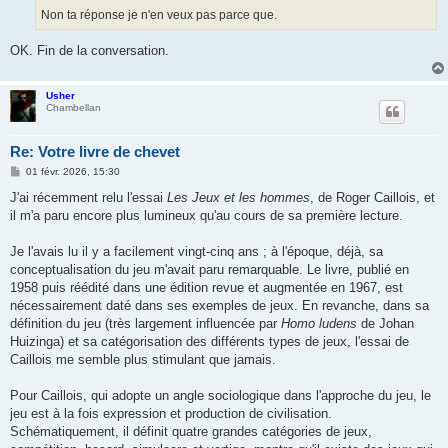
Non ta réponse je n'en veux pas parce que.
OK. Fin de la conversation.
Usher
Chambellan
Re: Votre livre de chevet
M
01 févr. 2026, 15:30
e
s
J'ai récemment relu l'essai
Les Jeux et les hommes
, de Roger Caillois, et
s
il m'a paru encore plus lumineux qu'au cours de sa première lecture.
a
g
e
Je l'avais lu il y a facilement vingt-cinq ans ; à l'époque, déjà, sa
conceptualisation du jeu m'avait paru remarquable. Le livre, publié en
1958 puis réédité dans une édition revue et augmentée en 1967, est
nécessairement daté dans ses exemples de jeux. En revanche, dans sa
définition du jeu (très largement influencée par
Homo ludens
de Johan
Huizinga) et sa catégorisation des différents types de jeux, l'essai de
Caillois me semble plus stimulant que jamais.
Pour Caillois, qui adopte un angle sociologique dans l'approche du jeu, le
jeu est à la fois expression et production de civilisation.
Schématiquement, il définit quatre grandes catégories de jeux,