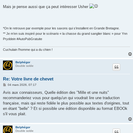
Mais je pense aussi que ça peut intéresser Usher
*On le retrouve par exemple pour les saxons qui s’installent en Grande Bretagne.
** Je m’en suis inspiré pour le scénario « la chasse du grand sanglier blanc » pour Ynn
Pryddein #AutoPubGratuite
Cuchulain l'homme qui a du chien !
Belphégor
Double solde
Re: Votre livre de chevet
M
04 mars 2026, 07:17
e
s
Avis aux connaisseurs, Quelle édition des "Mille et une nuits"
s
recommanderiez vous pour quelqu'un qui voudrait lire une traduction
a
g
française, mais qui reste fidèle le plus possible aux textes d'origines, tout
e
en étant "belle" ? Et si possible une édition disponible au format EBOOk
s'il vous plait.
Belphégor
Double solde