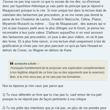
J'avoue ne pas trop savoir ce que tu essaie de me dire, ou d'insinuer,
donc par hypothèse rhétorique je vais partir du principe que je répond à
Maupassant puisque tu le cite. Si mon unique but dans la lecture était de
satisfaire des fantasmes par procuration, je ne me serais pas donné la
peine de lire Choderlos de Laclos, Friedrich Nietzsche, Céline, Platon,
Miyamoto Musashi ou même … Guy de Maupassant ; des auteurs qui si
j'en ai pas toujours parlé avec le plus d'éloges sur le forum, je pense les
reconnaitre à leur juste valeur. D'ailleurs aujourd'hui si on veut assouvir
des fantasmes par procuration, on joue à des jeux vidéos, on ne lit pas
des livres. Et à plus forte raison, si ma lecture était uniquement à but de
gratification je n'irais pas non plus parcourir ce qu'a pu faire Howard en
dehors de Conan, ou Wagner en dehors de Kane.
acritarche
a écrit :
↑
J'essayais humblement de te proposer une explication complémentaire
à ton légitime dégoût de ce livre (au vu des arguments que tu avances).
Bah, si tu n'en veux pas, je ne vais pas me formaliser…
Non ta réponse je n'en veux pas parce que.
1) Tu veux défendre un livre que tu n'as pas lu, sauf erreur de ma part
puisque tu ne répond pas de façon pertinente à ma critique.
2) Tu me prête des intentions que je n'ai pas, en plus de me prendre pour