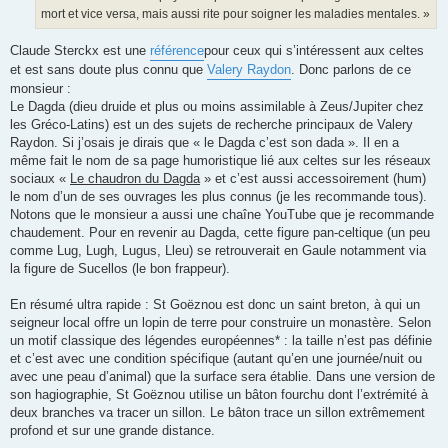
mort et vice versa, mais aussi rite pour soigner les maladies mentales. »
Claude Sterckx est une
référence
pour ceux qui s’intéressent aux celtes
et est sans doute plus connu que
Valery Raydon
. Donc parlons de ce
monsieur :
Le Dagda (dieu druide et plus ou moins assimilable à Zeus/Jupiter chez
les Gréco-Latins) est un des sujets de recherche principaux de Valery
Raydon. Si j’osais je dirais que « le Dagda c’est son dada ». Il en a
même fait le nom de sa page humoristique lié aux celtes sur les réseaux
sociaux «
Le chaudron du Dagda
» et c’est aussi accessoirement (hum)
le nom d’un de ses ouvrages les plus connus (je les recommande tous).
Notons que le monsieur a aussi une chaîne YouTube que je recommande
chaudement. Pour en revenir au Dagda, cette figure pan-celtique (un peu
comme Lug, Lugh, Lugus, Lleu) se retrouverait en Gaule notamment via
la figure de Sucellos (le bon frappeur).
En résumé ultra rapide : St Goëznou est donc un saint breton, à qui un
seigneur local offre un lopin de terre pour construire un monastère. Selon
un motif classique des légendes européennes* : la taille n’est pas définie
et c’est avec une condition spécifique (autant qu’en une journée/nuit ou
avec une peau d’animal) que la surface sera établie. Dans une version de
son hagiographie, St Goëznou utilise un bâton fourchu dont l’extrémité à
deux branches va tracer un sillon. Le bâton trace un sillon extrêmement
profond et sur une grande distance.