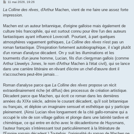
M
11 mai 2026, 19:26
e
s
La Colline des rêves
, d'Arthur Machen, vient de me faire une assez forte
s
impression.
a
g
e
Machen est un auteur britannique, d'origine galloise mais également de
culture très francophile, qui est surtout connu pour être l'un des auteurs
fantastiques ayant influencé Lovecraft. Pourtant, à part quelques
atmosphères vaguement gothiques,
La Colline des rêves
n'est pas un
roman fantastique. D'inspiration fortement autobiographique, il s'agit plutôt
d'un roman d'analyse décadent. On y suit les illuminations et les
tourments d'un jeune homme, Lucian, fils d'un clergyman gallois (comme
Arthur Llewelys Jones, le nom d'Arthur Machen à l'état civil), qui se lance
dans une carrière littéraire en rêvant d'écrire un chef-d'œuvre dont il
n'accouchera peut-être jamais…
Roman d'analyse parce que
La Colline des rêves
propose un récit
extraordinairement riche (et diffus) des processus de création artistique.
Décadent parce que Machen, qui écrit ce roman dans les dernières
années du XIXe siècle, admire le courant décadent, qu'il soit britannique
ou français, et déploie un imaginaire sensuel et esthétique qui y participe
pleinement. (Ainsi Lucian rêve longuement de la cité gallo-romaine qui a
occupé le site de son village gallois et plonge dans une latinité tardive et
chimérique, ce qui entre en écho avec le décadentisme de Huysmans,
l'auteur français s'intéressant tout particulièrement à la littérature de
l'Empire romain décadent.) Toutefois, l'originalité du roman de Machen ne