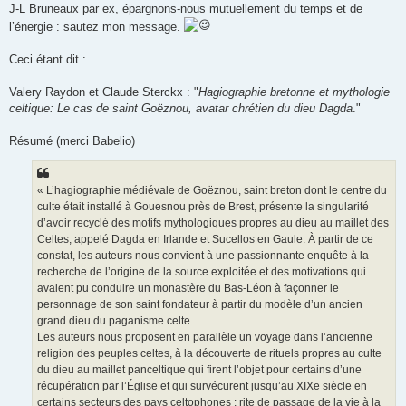
g
J-L Bruneaux par ex, épargnons-nous mutuellement du temps et de
e
l’énergie : sautez mon message.
Ceci étant dit :
Valery Raydon et Claude Sterckx : "
Hagiographie bretonne et mythologie
celtique: Le cas de saint Goëznou, avatar chrétien du dieu Dagda
."
Résumé (merci Babelio)
« L’hagiographie médiévale de Goëznou, saint breton dont le centre du
culte était installé à Gouesnou près de Brest, présente la singularité
d’avoir recyclé des motifs mythologiques propres au dieu au maillet des
Celtes, appelé Dagda en Irlande et Sucellos en Gaule. À partir de ce
constat, les auteurs nous convient à une passionnante enquête à la
recherche de l’origine de la source exploitée et des motivations qui
avaient pu conduire un monastère du Bas-Léon à façonner le
personnage de son saint fondateur à partir du modèle d’un ancien
grand dieu du paganisme celte.
Les auteurs nous proposent en parallèle un voyage dans l’ancienne
religion des peuples celtes, à la découverte de rituels propres au culte
du dieu au maillet panceltique qui firent l’objet pour certains d’une
récupération par l’Église et qui survécurent jusqu’au XIXe siècle en
certains secteurs des pays celtophones : rite de passage de la vie à la