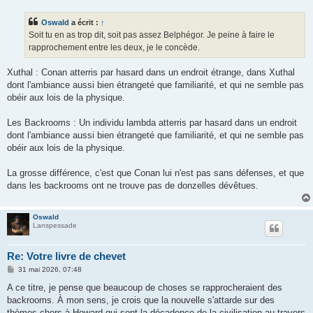
s
s
Oswald
a écrit :
↑
a
g
Soit tu en as trop dit, soit pas assez Belphégor. Je peine à faire le
e
rapprochement entre les deux, je le concède.
Xuthal : Conan atterris par hasard dans un endroit étrange, dans Xuthal
dont l'ambiance aussi bien étrangeté que familiarité, et qui ne semble pas
obéir aux lois de la physique.
Les Backrooms : Un individu lambda atterris par hasard dans un endroit
dont l'ambiance aussi bien étrangeté que familiarité, et qui ne semble pas
obéir aux lois de la physique.
La grosse différence, c'est que Conan lui n'est pas sans défenses, et que
dans les backrooms ont ne trouve pas de donzelles dévêtues.
Oswald
Lanspessade
Re: Votre livre de chevet
M
31 mai 2026, 07:48
e
s
A ce titre, je pense que beaucoup de choses se rapprocheraient des
s
backrooms. À mon sens, je crois que la nouvelle s'attarde sur des
a
g
thèmes chers à Howard qui sont la décadence de la civilisation au travers