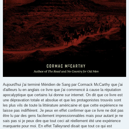
Aujourd'hui j'ai terminé Méridien de Sang par Cormack McCarthy que j'ai
d'ailleurs lu en anglais ce livre que j'ai commencé à cause la réputation
apocalyptique que certains lui donne sur internet. On dit que ce livre est
une dépravation totale et absolue et que les protagonistes trouvés sont
les plus vils de toute la littérature américaine et que cette expérience ne
laisse pas indifférent. Je peux en effet confirmer que ce livre ne doit pas
être lu par des gens facilement impressionnables mais pour autant je ne
sais pas si je peux dire que tout ceci ait réellement été une expérience
marquante pour moi. En effet Talleyrand disait que tout ce qui est