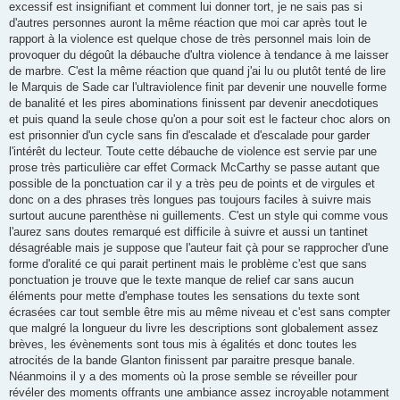
excessif est insignifiant et comment lui donner tort, je ne sais pas si
d'autres personnes auront la même réaction que moi car après tout le
rapport à la violence est quelque chose de très personnel mais loin de
provoquer du dégoût la débauche d'ultra violence à tendance à me laisser
de marbre. C'est la même réaction que quand j'ai lu ou plutôt tenté de lire
le Marquis de Sade car l'ultraviolence finit par devenir une nouvelle forme
de banalité et les pires abominations finissent par devenir anecdotiques
et puis quand la seule chose qu'on a pour soit est le facteur choc alors on
est prisonnier d'un cycle sans fin d'escalade et d'escalade pour garder
l'intérêt du lecteur. Toute cette débauche de violence est servie par une
prose très particulière car effet Cormack McCarthy se passe autant que
possible de la ponctuation car il y a très peu de points et de virgules et
donc on a des phrases très longues pas toujours faciles à suivre mais
surtout aucune parenthèse ni guillements. C'est un style qui comme vous
l'aurez sans doutes remarqué est difficile à suivre et aussi un tantinet
désagréable mais je suppose que l'auteur fait çà pour se rapprocher d'une
forme d'oralité ce qui parait pertinent mais le problème c'est que sans
ponctuation je trouve que le texte manque de relief car sans aucun
éléments pour mette d'emphase toutes les sensations du texte sont
écrasées car tout semble être mis au même niveau et c'est sans compter
que malgré la longueur du livre les descriptions sont globalement assez
brèves, les évènements sont tous mis à égalités et donc toutes les
atrocités de la bande Glanton finissent par paraitre presque banale.
Néanmoins il y a des moments où la prose semble se réveiller pour
révéler des moments offrants une ambiance assez incroyable notamment