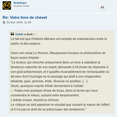
Belphégor
Double solde
Re: Votre livre de chevet
M
01 févr. 2026, 11:39
e
s
s
Usher
a écrit :
↑
a
g
Le fait est que l'histoire littéraire est remplie de malentendus entre le
e
public et des auteurs.
Dans son essai
Le Roman
, Maupassant évoque ce phénomène de
façon assez limpide :
"Le lecteur, qui cherche uniquement dans un livre à satisfaire la
tendance naturelle de son esprit, demande à l'écrivain de répondre à
son goût prédominant, et il qualifie invariablement de remarquable ou
de
bien écrit
l'ouvrage ou le passage qui plaît à son imagination
idéaliste, gaie, grivoise, triste, rêveuse ou positive. […]
Seuls, quelques esprits d'élite demandent à l'artiste :
— Faites-moi quelque chose de beau, dans la forme qui vous
conviendra le mieux, suivant votre tempérament.
L'artiste essaie, réussit ou échoue.
Le critique ne doit apprécier le résultat que suivant la nature de l'effort ;
et il n'a pas le droit de se préoccuper des tendances."