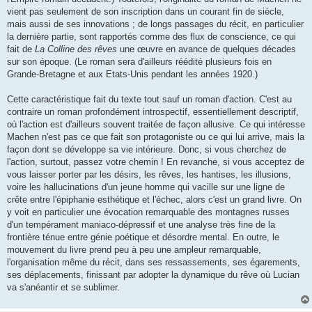
vient pas seulement de son inscription dans un courant fin de siècle,
mais aussi de ses innovations ; de longs passages du récit, en particulier
la dernière partie, sont rapportés comme des flux de conscience, ce qui
fait de
La Colline des rêves
une œuvre en avance de quelques décades
sur son époque. (Le roman sera d'ailleurs réédité plusieurs fois en
Grande-Bretagne et aux Etats-Unis pendant les années 1920.)
Cette caractéristique fait du texte tout sauf un roman d'action. C'est au
contraire un roman profondément introspectif, essentiellement descriptif,
où l'action est d'ailleurs souvent traitée de façon allusive. Ce qui intéresse
Machen n'est pas ce que fait son protagoniste ou ce qui lui arrive, mais la
façon dont se développe sa vie intérieure. Donc, si vous cherchez de
l'action, surtout, passez votre chemin ! En revanche, si vous acceptez de
vous laisser porter par les désirs, les rêves, les hantises, les illusions,
voire les hallucinations d'un jeune homme qui vacille sur une ligne de
crête entre l'épiphanie esthétique et l'échec, alors c'est un grand livre. On
y voit en particulier une évocation remarquable des montagnes russes
d'un tempérament maniaco-dépressif et une analyse très fine de la
frontière ténue entre génie poétique et désordre mental. En outre, le
mouvement du livre prend peu à peu une ampleur remarquable,
l'organisation même du récit, dans ses ressassements, ses égarements,
ses déplacements, finissant par adopter la dynamique du rêve où Lucian
va s'anéantir et se sublimer.