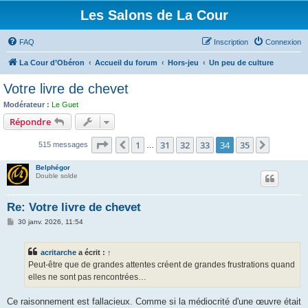
Les Salons de La Cour
FAQ
Inscription
Connexion
La Cour d’Obéron
Accueil du forum
Hors-jeu
Un peu de culture
Votre livre de chevet
Modérateur :
Le Guet
Répondre
Page
34
sur
35
1
31
32
33
34
35
Précédent
Suivant
515 messages
…
Belphégor
Double solde
Re: Votre livre de chevet
M
30 janv. 2026, 11:54
e
s
s
acritarche
a écrit :
↑
a
g
Peut-être que de grandes attentes créent de grandes frustrations quand
e
elles ne sont pas rencontrées…
Ce raisonnement est fallacieux. Comme si la médiocrité d'une œuvre était