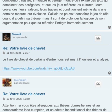
compétition, hasard, simulacre et vertige, montre qu'il existe des jeux qui
combinent ces catégories, et que les jeux reflètent les cultures, leurs
croyances, leurs valeurs, leurs travers et conditionnent même dans une
certaine mesure leur évolution. Caillois ne pouvait connaître le jeu de rôle
quand il a défini sa théorie, mais il suffit de prolonger la logique de son
argumentation pour que sa réflexion l'intègre harmonieusement.
Oswald
Lanspessade
Re: Votre livre de chevet
M
11 févr. 2026, 21:27
e
s
Le livre de chevet de certains d'entre nous est mis à l'honneur et analysé.
s
a
g
https://www.youtube.com/watch?v=g5q6LnQzqA8
e
Cuchulain
Lanspessade
Re: Votre livre de chevet
M
13 févr. 2026, 11:50
e
s
Attention
: si vous êtes allergiques aux thèses dumeziliennes et au
s
comparatisme indo-européen, et un adepte inconditionnel des thèses de
a