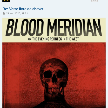
Re: Votre livre de chevet
M
21 avr. 2026, 11:21
e
s
s
a
g
e