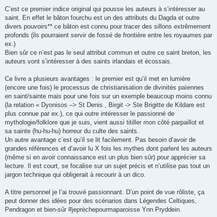
C’est ce premier indice original qui pousse les auteurs à s’intéresser au
saint. En effet le bâton fourchu est un des attributs du Dagda et outre
divers pouvoirs** ce bâton est connu pour tracer des sillons extrêmement
profonds (ils pourraient servir de fossé de frontière entre les royaumes par
ex.)
Bien sûr ce n’est pas le seul attribut commun et outre ce saint breton, les
auteurs vont s’intéresser à des saints irlandais et écossais.
Ce livre a plusieurs avantages : le premier est qu’il met en lumière
(encore une fois) le processus de christianisation de divinités païennes
en saint/sainte mais pour une fois sur un exemple beaucoup moins connu
(la relation « Dyonisos –> St Denis , Birgit -> Ste Brigitte de Kildare est
plus connue par ex.), ce qui outre intéresser le passionné de
mythologie/folklore que je suis, vient aussi titiller mon côté parpaillot et
sa sainte (hu-hu-hu) horreur du culte des saints.
Un autre avantage c’est qu’il se lit facilement. Pas besoin d’avoir de
grandes références et d’avoir lu X fois les mythes dont parlent les auteurs
(même si en avoir connaissance est un plus bien sûr) pour apprécier sa
lecture. Il est court, se focalise sur un sujet précis et n’utilise pas tout un
jargon technique qui obligerait à recourir à un dico.
A titre personnel je l’ai trouvé passionnant. D’un point de vue rôliste, ça
peut donner des idées pour des scénarios dans Légendes Celtiques,
Pendragon et bien-sûr #jeprèchepourmaparoisse Ynn Pryddein.