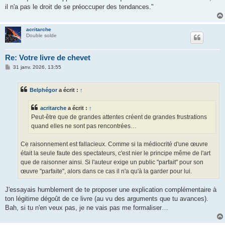
il n'a pas le droit de se préoccuper des tendances."
acritarche
Double solde
Re: Votre livre de chevet
M
31 janv. 2026, 13:55
e
s
s
Belphégor
a écrit :
↑
a
g
e
acritarche
a écrit :
↑
Peut-être que de grandes attentes créent de grandes frustrations
quand elles ne sont pas rencontrées…
Ce raisonnement est fallacieux. Comme si la médiocrité d'une œuvre
était la seule faute des spectateurs, c'est nier le principe même de l'art
que de raisonner ainsi. Si l'auteur exige un public "parfait" pour son
œuvre "parfaite", alors dans ce cas il n'a qu'à la garder pour lui.
J'essayais humblement de te proposer une explication complémentaire à
ton légitime dégoût de ce livre (au vu des arguments que tu avances).
Bah, si tu n'en veux pas, je ne vais pas me formaliser…