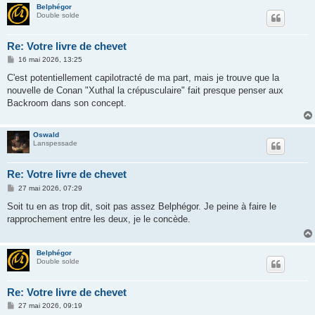
Belphégor
Double solde
Re: Votre livre de chevet
M
16 mai 2026, 13:25
e
s
C'est potentiellement capilotracté de ma part, mais je trouve que la
s
nouvelle de Conan "Xuthal la crépusculaire" fait presque penser aux
a
g
Backroom dans son concept.
e
Oswald
Lanspessade
Re: Votre livre de chevet
M
27 mai 2026, 07:29
e
s
Soit tu en as trop dit, soit pas assez Belphégor. Je peine à faire le
s
rapprochement entre les deux, je le concède.
a
g
e
Belphégor
Double solde
Re: Votre livre de chevet
M
27 mai 2026, 09:19
e