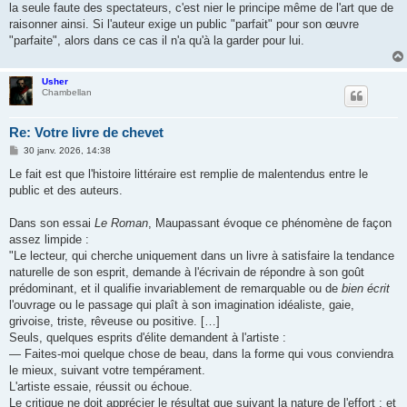
la seule faute des spectateurs, c'est nier le principe même de l'art que de
raisonner ainsi. Si l'auteur exige un public "parfait" pour son œuvre
"parfaite", alors dans ce cas il n'a qu'à la garder pour lui.
Usher
Chambellan
Re: Votre livre de chevet
M
30 janv. 2026, 14:38
e
s
Le fait est que l'histoire littéraire est remplie de malentendus entre le
s
public et des auteurs.
a
g
e
Dans son essai
Le Roman
, Maupassant évoque ce phénomène de façon
assez limpide :
"Le lecteur, qui cherche uniquement dans un livre à satisfaire la tendance
naturelle de son esprit, demande à l'écrivain de répondre à son goût
prédominant, et il qualifie invariablement de remarquable ou de
bien écrit
l'ouvrage ou le passage qui plaît à son imagination idéaliste, gaie,
grivoise, triste, rêveuse ou positive. […]
Seuls, quelques esprits d'élite demandent à l'artiste :
— Faites-moi quelque chose de beau, dans la forme qui vous conviendra
le mieux, suivant votre tempérament.
L'artiste essaie, réussit ou échoue.
Le critique ne doit apprécier le résultat que suivant la nature de l'effort ; et