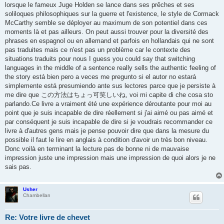
lorsque le fameux Juge Holden se lance dans ses prêches et ses
soliloques philosophiques sur la guerre et l'existence, le style de Cormack
McCarthy semble se déployer au maximum de son potentiel dans ces
moments là et pas ailleurs. On peut aussi trouver pour la diversité des
phrases en espagnol ou en allemand et parfois en hollandais qui ne sont
pas traduites mais ce n'est pas un problème car le contexte des
situations traduits pour nous I guess you could say that switching
languages in the middle of a sentence really sells the authentic feeling of
the story está bien pero a veces me pregunto si el autor no estará
simplemente está presumiendo ante sus lectores parce que je persiste à
me dire que この方法はちょっ可笑しいね, voi mi capite di che cosa sto
parlando.Ce livre a vraiment été une expérience déroutante pour moi au
point que je suis incapable de dire réellement si j'ai aimé ou pas aimé et
par conséquent je suis incapable de dire si je voudrais recommander ce
livre à d'autres gens mais je pense pouvoir dire que dans la mesure du
possible il faut le lire en anglais à condition d'avoir un très bon niveau.
Donc voilà en terminant la lecture pas de bonne ni de mauvaise
impression juste une impression mais une impression de quoi alors je ne
sais pas.
Usher
Chambellan
Re: Votre livre de chevet