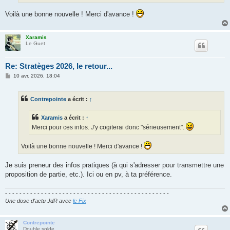
Voilà une bonne nouvelle ! Merci d'avance !
Xaramis
Le Guet
Re: Stratèges 2026, le retour...
M
10 avr. 2026, 18:04
e
s
s
Contrepointe
a écrit :
↑
a
g
e
Xaramis
a écrit :
↑
Merci pour ces infos. J'y cogiterai donc "sérieusement".
Voilà une bonne nouvelle ! Merci d'avance !
Je suis preneur des infos pratiques (à qui s'adresser pour transmettre une
proposition de partie, etc.). Ici ou en pv, à ta préférence.
- - - - - - - - - - - - - - - - - - - - - - - - - - - - - - - - - - - - - - - - - - - - - -
Une dose d'actu JdR avec
le Fix
Contrepointe
Double solde