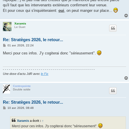
qu'il faut que les intervenants extérieurs confirment leur venue.
Et pour ceux qui s'inquiéteraient:
oui
, on peut manger sur place...
Xaramis
Le Guet
Re: Stratèges 2026, le retour...
M
01 avr. 2026, 22:24
e
s
Merci pour ces infos. J'y cogiterai donc "sérieusement".
s
a
g
e
- - - - - - - - - - - - - - - - - - - - - - - - - - - - - - - - - - - - - - - - - - - - - -
Une dose d'actu JdR avec
le Fix
Contrepointe
Double solde
Re: Stratèges 2026, le retour...
M
10 avr. 2026, 08:48
e
s
s
Xaramis
a écrit :
↑
a
g
Merci pour ces infos. J'y cogiterai donc "sérieusement".
e