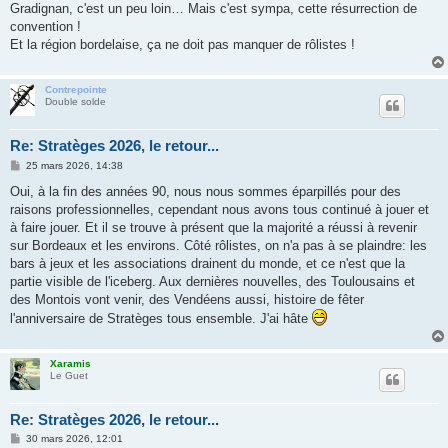
s
Gradignan, c'est un peu loin… Mais c'est sympa, cette résurrection de
s
convention !
a
g
Et la région bordelaise, ça ne doit pas manquer de rôlistes !
e
Contrepointe
Double solde
Re: Stratèges 2026, le retour...
M
25 mars 2026, 14:38
e
s
Oui, à la fin des années 90, nous nous sommes éparpillés pour des
s
raisons professionnelles, cependant nous avons tous continué à jouer et
a
g
à faire jouer. Et il se trouve à présent que la majorité a réussi à revenir
e
sur Bordeaux et les environs. Côté rôlistes, on n'a pas à se plaindre: les
bars à jeux et les associations drainent du monde, et ce n'est que la
partie visible de l'iceberg. Aux dernières nouvelles, des Toulousains et
des Montois vont venir, des Vendéens aussi, histoire de fêter
l'anniversaire de Stratèges tous ensemble. J'ai hâte
Xaramis
Le Guet
Re: Stratèges 2026, le retour...
M
30 mars 2026, 12:01