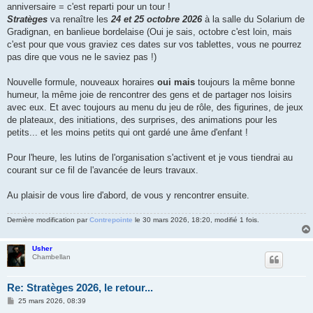
anniversaire = c'est reparti pour un tour !
Stratèges
va renaître les
24 et 25 octobre 2026
à la salle du Solarium de
Gradignan, en banlieue bordelaise (Oui je sais, octobre c'est loin, mais
c'est pour que vous graviez ces dates sur vos tablettes, vous ne pourrez
pas dire que vous ne le saviez pas !)
Nouvelle formule, nouveaux horaires
oui mais
toujours la même bonne
humeur, la même joie de rencontrer des gens et de partager nos loisirs
avec eux. Et avec toujours au menu du jeu de rôle, des figurines, de jeux
de plateaux, des initiations, des surprises, des animations pour les
petits... et les moins petits qui ont gardé une âme d'enfant !
Pour l'heure, les lutins de l'organisation s'activent et je vous tiendrai au
courant sur ce fil de l'avancée de leurs travaux.
Au plaisir de vous lire d'abord, de vous y rencontrer ensuite.
Dernière modification par
Contrepointe
le 30 mars 2026, 18:20, modifié 1 fois.
Usher
Chambellan
Re: Stratèges 2026, le retour...
M
25 mars 2026, 08:39
e