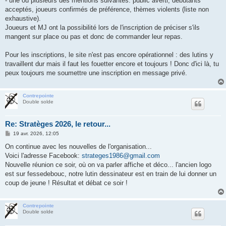
- une ou plusieurs des mentions suivantes: public averti, débutants
acceptés, joueurs confirmés de préférence, thèmes violents (liste non
exhaustive).
Joueurs et MJ ont la possibilité lors de l'inscription de préciser s'ils
mangent sur place ou pas et donc de commander leur repas.
Pour les inscriptions, le site n'est pas encore opérationnel : des lutins y
travaillent dur mais il faut les fouetter encore et toujours ! Donc d'ici là, tu
peux toujours me soumettre une inscription en message privé.
Contrepointe
Double solde
Re: Stratèges 2026, le retour...
M
19 avr. 2026, 12:05
e
s
On continue avec les nouvelles de l'organisation...
s
Voici l'adresse Facebook:
strateges1986@gmail.com
a
g
Nouvelle réunion ce soir, où on va parler affiche et déco... l'ancien logo
e
est sur fessedebouc, notre lutin dessinateur est en train de lui donner un
coup de jeune ! Résultat et débat ce soir !
Contrepointe
Double solde