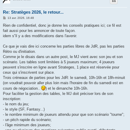
Re: Stratèges 2026, le retour...
M
13 avr. 2026, 16:48
e
s
Rien de confidentiel, donc je donne les conseils pratiques ici; ce fil est
s
fait aussi pour les annoncer de toute façon.
a
g
idem s''il y a des modifications dans l'avenir.
e
Ce que je vais dire ici concerne les parties libres de JdR, pas les parties
Rétro ou d'initiation.
Comme je le disais dans un autre post, le MJ vient avec son jeu et son
scénario. Les tables sont limitées à 5 joueurs maximum; 4 joueurs
peuvent s'inscrire en ligne avant Strateges, 1 place est réservée pour
ceux qui s'inscrivent sur place.
Trois créneaux de parties pour les JdR: le samedi, 10h-16h et 18h-minuit
(on voudrait pouvoir aller plus loin mais l'horaire de fin du samedi est en
cours de négociation..
) et le dimanche 10h-16h.
Pour faciliter la gestion des tables, le MJ doit préciser lors de son
inscription:
- le nom du jeu;
- le style (SF, Fantasy...)
- le nombre minimum de joueurs attendu pour que son scénario "tourne";
- un pitch rapide du scénario;
- l'âge minimum des joueurs;