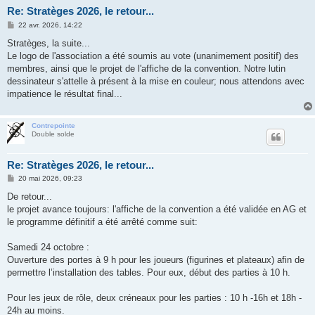
Re: Stratèges 2026, le retour...
M
22 avr. 2026, 14:22
e
s
Stratèges, la suite...
s
Le logo de l'association a été soumis au vote (unanimement positif) des
a
g
membres, ainsi que le projet de l'affiche de la convention. Notre lutin
e
dessinateur s'attelle à présent à la mise en couleur; nous attendons avec
impatience le résultat final...
Contrepointe
Double solde
Re: Stratèges 2026, le retour...
M
20 mai 2026, 09:23
e
s
De retour...
s
le projet avance toujours: l'affiche de la convention a été validée en AG et
a
g
le programme définitif a été arrêté comme suit:
e
Samedi 24 octobre :
Ouverture des portes à 9 h pour les joueurs (figurines et plateaux) afin de
permettre l’installation des tables. Pour eux, début des parties à 10 h.
Pour les jeux de rôle, deux créneaux pour les parties : 10 h -16h et 18h -
24h au moins.