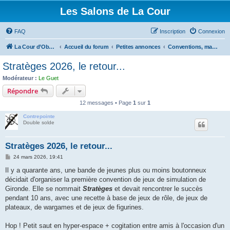
Les Salons de La Cour
FAQ
Inscription
Connexion
La Cour d’Obéron
Accueil du forum
Petites annonces
Conventions, manifestations diverses
Stratèges 2026, le retour...
Modérateur :
Le Guet
Répondre
12 messages • Page
1
sur
1
Contrepointe
Double solde
Stratèges 2026, le retour...
M
24 mars 2026, 19:41
e
s
Il y a quarante ans, une bande de jeunes plus ou moins boutonneux
s
décidait d'organiser la première convention de jeux de simulation de
a
g
Gironde. Elle se nommait
Stratèges
et devait rencontrer le succès
e
pendant 10 ans, avec une recette à base de jeux de rôle, de jeux de
plateaux, de wargames et de jeux de figurines.
Hop ! Petit saut en hyper-espace + cogitation entre amis à l'occasion d'un