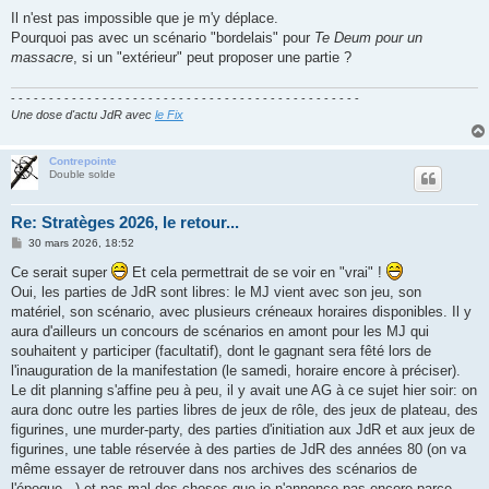
e
s
Il n'est pas impossible que je m'y déplace.
s
Pourquoi pas avec un scénario "bordelais" pour
Te Deum pour un
a
g
massacre
, si un "extérieur" peut proposer une partie ?
e
- - - - - - - - - - - - - - - - - - - - - - - - - - - - - - - - - - - - - - - - - - - - - -
Une dose d'actu JdR avec
le Fix
Contrepointe
Double solde
Re: Stratèges 2026, le retour...
M
30 mars 2026, 18:52
e
s
Ce serait super
Et cela permettrait de se voir en "vrai" !
s
Oui, les parties de JdR sont libres: le MJ vient avec son jeu, son
a
g
matériel, son scénario, avec plusieurs créneaux horaires disponibles. Il y
e
aura d'ailleurs un concours de scénarios en amont pour les MJ qui
souhaitent y participer (facultatif), dont le gagnant sera fêté lors de
l'inauguration de la manifestation (le samedi, horaire encore à préciser).
Le dit planning s'affine peu à peu, il y avait une AG à ce sujet hier soir: on
aura donc outre les parties libres de jeux de rôle, des jeux de plateau, des
figurines, une murder-party, des parties d'initiation aux JdR et aux jeux de
figurines, une table réservée à des parties de JdR des années 80 (on va
même essayer de retrouver dans nos archives des scénarios de
l'époque...) et pas mal des choses que je n'annonce pas encore parce