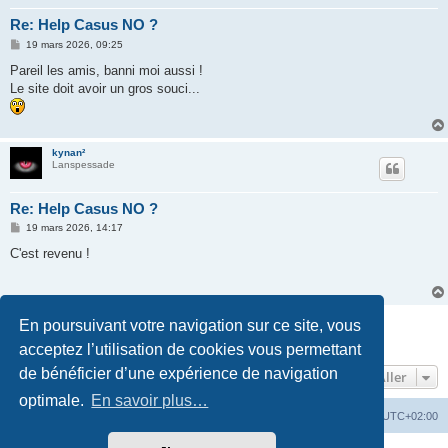
Re: Help Casus NO ?
M
19 mars 2026, 09:25
e
s
Pareil les amis, banni moi aussi !
s
Le site doit avoir un gros souci...
a
g
e
kynan²
Lanspessade
Re: Help Casus NO ?
M
19 mars 2026, 14:17
e
s
C'est revenu !
s
a
g
e
Répondre
En poursuivant votre navigation sur ce site, vous
4 messages • Page
1
sur
1
acceptez l’utilisation de cookies vous permettant
de bénéficier d’une expérience de navigation
Aller
optimale.
En savoir plus…
La Cour d’Obéron
Accueil du forum
Fuseau horaire sur
UTC+02:00