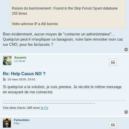
Raison du bannissement : Found in the Stop Forum Spam database
255 times
Votre adresse IP a été bannie.
Bien évidemment, aucun moyen de "contacter un administrateur"...
Quelqu'un peut-il m'expliquer ce baragouin, voire faire remonter mon cas
sur CNO, pour les biclassés ?
Xaramis
Le Guet
Re: Help Casus NO ?
M
18 mars 2026, 23:01
e
s
Si quelqu'un a la solution, je suis preneur. Je récolte le même message
s
en essayant de me connecter.
a
g
e
- - - - - - - - - - - - - - - - - - - - - - - - - - - - - - - - - - - - - - - - - - - - - -
Une dose d'actu JdR avec
le Fix
Pallantides
Fifre