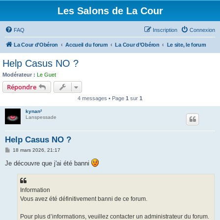
Les Salons de La Cour
FAQ
Inscription
Connexion
La Cour d’Obéron
Accueil du forum
La Cour d’Obéron
Le site, le forum
Help Casus NO ?
Modérateur :
Le Guet
Répondre
4 messages • Page
1
sur
1
kynan²
Lanspessade
Help Casus NO ?
M
18 mars 2026, 21:17
e
s
Je découvre que j'ai été banni
s
a
g
e
Information
Vous avez été définitivement banni de ce forum.
Pour plus d’informations, veuillez contacter un administrateur du forum.