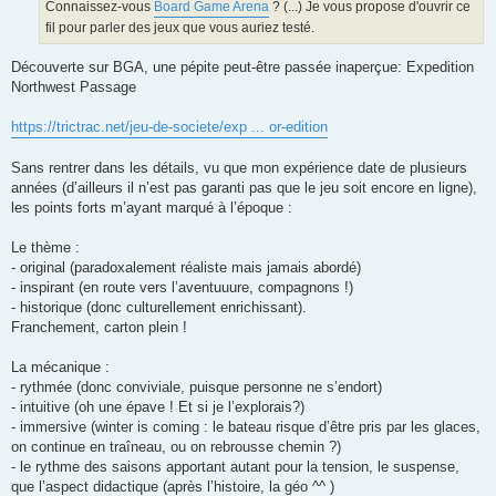
g
Connaissez-vous
Board Game Arena
? (...) Je vous propose d'ouvrir ce
e
fil pour parler des jeux que vous auriez testé.
Découverte sur BGA, une pépite peut-être passée inaperçue: Expedition
Northwest Passage
https://trictrac.net/jeu-de-societe/exp ... or-edition
Sans rentrer dans les détails, vu que mon expérience date de plusieurs
années (d’ailleurs il n’est pas garanti pas que le jeu soit encore en ligne),
les points forts m’ayant marqué à l’époque :
Le thème :
- original (paradoxalement réaliste mais jamais abordé)
- inspirant (en route vers l’aventuuure, compagnons !)
- historique (donc culturellement enrichissant).
Franchement, carton plein !
La mécanique :
- rythmée (donc conviviale, puisque personne ne s’endort)
- intuitive (oh une épave ! Et si je l’explorais?)
- immersive (winter is coming : le bateau risque d’être pris par les glaces,
on continue en traîneau, ou on rebrousse chemin ?)
- le rythme des saisons apportant autant pour la tension, le suspense,
que l’aspect didactique (après l’histoire, la géo ^^ )