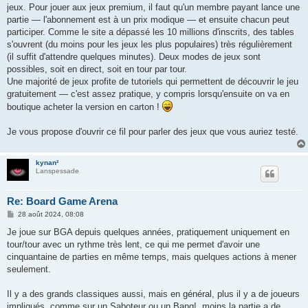
jeux. Pour jouer aux jeux premium, il faut qu'un membre payant lance une
partie — l'abonnement est à un prix modique — et ensuite chacun peut
participer. Comme le site a dépassé les 10 millions d'inscrits, des tables
s'ouvrent (du moins pour les jeux les plus populaires) très régulièrement
(il suffit d'attendre quelques minutes). Deux modes de jeux sont
possibles, soit en direct, soit en tour par tour.
Une majorité de jeux profite de tutoriels qui permettent de découvrir le jeu
gratuitement — c'est assez pratique, y compris lorsqu'ensuite on va en
boutique acheter la version en carton !
Je vous propose d'ouvrir ce fil pour parler des jeux que vous auriez testé.
kynan²
Lanspessade
Re: Board Game Arena
M
28 août 2024, 08:08
e
s
Je joue sur BGA depuis quelques années, pratiquement uniquement en
s
tour/tour avec un rythme très lent, ce qui me permet d'avoir une
a
g
cinquantaine de parties en même temps, mais quelques actions à mener
e
seulement.
Il y a des grands classiques aussi, mais en général, plus il y a de joueurs
impliqués, comme sur un Saboteur ou un Bang!, moins la partie a de