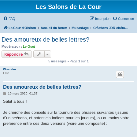
Les Salons de La Cour
FAQ
Inscription
Connexion
La Cour d’Obéron
Accueil du forum
Musardage
Créations JDR obéronnistes
Des amoureux de belles lettres?
Modérateur :
Le Guet
Répondre
5 messages • Page
1
sur
1
Woander
Fifre
Des amoureux de belles lettres?
M
10 mars 2026, 01:37
e
s
Salut à tous !
s
a
g
Je cherche des conseils sur la tournure des phrases suivantes (issues
e
d’un scénario, et potentiels indices pour les joueurs), ou au moins votre
préférence entre ces deux versions (voire une composite) :