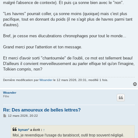
malgré l'absence de contexte). Et puis ça sonne bien avec le "non".
"Les havres" pourrait coller, ça sonne moins (quoique) mais c'est plus
pacifique, tout en donnant du poids (il ne s'agit plus de havres parmi tant
d'autres).
Bref, je cesse mes élucubrations chronophages pour tout le monde...
Grand merci pour l'attention et ton message.
Et merci d'avoir sorti "chantournée" de l'oubli, ce mot est tellement beau!
D'ailleurs il convient merveilleusement au parler elfique tel qu'on l'imagine,
Tolkien compris, non?
Dernière modification par
Woander
le 12 mars 2026, 20:31, modifié 1 fois.
Woander
Fifre
Re: Des amoureux de belles lettres?
M
12 mars 2026, 20:22
e
s
s
kynan²
a écrit :
↑
a
g
Moi, je revendique l'usage du tarabiscot, outil trop souvent négligé.
e