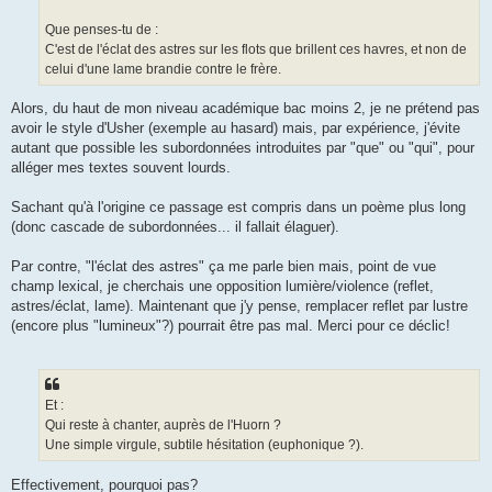
Que penses-tu de :
C'est de l'éclat des astres sur les flots que brillent ces havres, et non de
celui d'une lame brandie contre le frère.
Alors, du haut de mon niveau académique bac moins 2, je ne prétend pas
avoir le style d'Usher (exemple au hasard) mais, par expérience, j'évite
autant que possible les subordonnées introduites par "que" ou "qui", pour
alléger mes textes souvent lourds.
Sachant qu'à l'origine ce passage est compris dans un poème plus long
(donc cascade de subordonnées... il fallait élaguer).
Par contre, "l'éclat des astres" ça me parle bien mais, point de vue
champ lexical, je cherchais une opposition lumière/violence (reflet,
astres/éclat, lame). Maintenant que j'y pense, remplacer reflet par lustre
(encore plus "lumineux"?) pourrait être pas mal. Merci pour ce déclic!
Et :
Qui reste à chanter, auprès de l'Huorn ?
Une simple virgule, subtile hésitation (euphonique ?).
Effectivement, pourquoi pas?