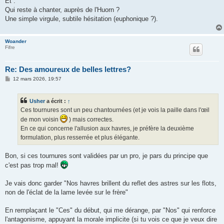
Et :
Qui reste à chanter, auprès de l'Huorn ?
Une simple virgule, subtile hésitation (euphonique ?).
Woander
Fifre
Re: Des amoureux de belles lettres?
M
12 mars 2026, 19:57
e
s
s
Usher
a écrit :
↑
a
g
Ces tournures sont un peu chantournées (et je vois la paille dans l'œil
e
de mon voisin
) mais correctes.
En ce qui concerne l'allusion aux havres, je préfère la deuxième
formulation, plus resserrée et plus élégante.
Bon, si ces tournures sont validées par un pro, je pars du principe que
c'est pas trop mal!
Je vais donc garder "Nos havres brillent du reflet des astres sur les flots,
non de l'éclat de la lame levée sur le frère"
En remplaçant le "Ces" du début, qui me dérange, par "Nos" qui renforce
l'antagonisme, appuyant la morale implicite (si tu vois ce que je veux dire