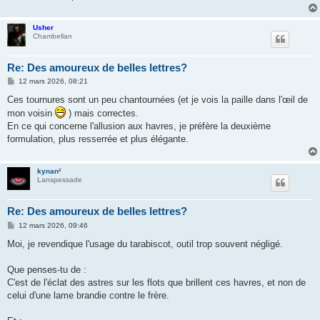
Usher
Chambellan
Re: Des amoureux de belles lettres?
M
12 mars 2026, 08:21
e
s
Ces tournures sont un peu chantournées (et je vois la paille dans l'œil de
s
mon voisin
) mais correctes.
a
g
En ce qui concerne l'allusion aux havres, je préfère la deuxième
e
formulation, plus resserrée et plus élégante.
kynan²
Lanspessade
Re: Des amoureux de belles lettres?
M
12 mars 2026, 09:46
e
s
Moi, je revendique l'usage du tarabiscot, outil trop souvent négligé.
s
a
g
Que penses-tu de :
e
C'est de l'éclat des astres sur les flots que brillent ces havres, et non de
celui d'une lame brandie contre le frère.