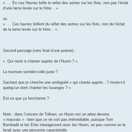
« … En ces Havres brille le reflet des astres sur les flots, non pas l’éclat
d’une lame levée sur le frère... »
ou
« … Ces havres brillent du reflet des astres sur les flots, non de l’éclat
de la lame levée sur le frère... »
Second passage (vers final d’une poésie) :
« Qui reste à chanter auprès de l’Huorn ? »
La tournure semble-t-elle juste ?
Sachant que je cherche une ambigüité « qui chante auprès...? /reste-t-il
quelqu’un dont chanter les louanges ? »
Est-ce que ça fonctionne ?
Note : dans l’univers de Tolkien, un Huorn est un arbre devenu
« mauvais » - bien que ce ne soit pas irrémédiable, puisque Tom
Bombadil et les Ents interagissent avec les Huorn, un peu comme on le
ferait avec une personne caractérielle.