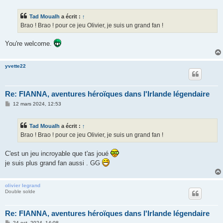
s
s
Tad Moualh
a écrit :
↑
a
g
Brao ! Brao ! pour ce jeu Olivier, je suis un grand fan !
e
You're welcome.
yvette22
Re: FIANNA, aventures héroïques dans l'Irlande légendaire
M
12 mars 2024, 12:53
e
s
s
Tad Moualh
a écrit :
↑
a
g
Brao ! Brao ! pour ce jeu Olivier, je suis un grand fan !
e
C'est un jeu incroyable que t'as joué
je suis plus grand fan aussi . GG
olivier legrand
Double solde
Re: FIANNA, aventures héroïques dans l'Irlande légendaire
M
24 oct. 2024, 14:08