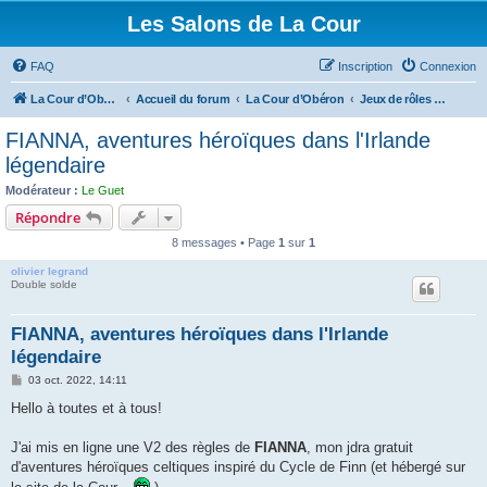
Les Salons de La Cour
FAQ
Inscription
Connexion
La Cour d’Obéron
Accueil du forum
La Cour d’Obéron
Jeux de rôles amateurs
FIANNA, aventures héroïques dans l'Irlande
légendaire
Modérateur :
Le Guet
Répondre
8 messages • Page
1
sur
1
olivier legrand
Double solde
FIANNA, aventures héroïques dans l'Irlande
légendaire
M
03 oct. 2022, 14:11
e
s
Hello à toutes et à tous!
s
a
g
J'ai mis en ligne une V2 des règles de
FIANNA
, mon jdra gratuit
e
d'aventures héroïques celtiques inspiré du Cycle de Finn (et hébergé sur