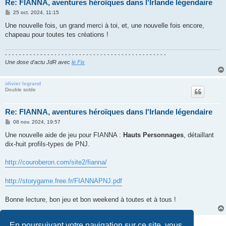
Re: FIANNA, aventures héroïques dans l'Irlande légendaire
M
25 oct. 2024, 11:15
e
s
Une nouvelle fois, un grand merci à toi, et, une nouvelle fois encore,
s
chapeau pour toutes tes créations !
a
g
e
- - - - - - - - - - - - - - - - - - - - - - - - - - - - - - - - - - - - - - - - - - - - - -
Une dose d'actu JdR avec
le Fix
olivier legrand
Double solde
Re: FIANNA, aventures héroïques dans l'Irlande légendaire
M
08 nov. 2024, 19:57
e
s
​​​​​​​Une nouvelle aide de jeu pour FIANNA :
Hauts Personnages
, détaillant
s
dix-huit profils-types de PNJ.
a
g
e
http://couroberon.com/site2/fianna/
http://storygame.free.fr/FIANNAPNJ.pdf
Bonne lecture, bon jeu et bon weekend à toutes et à tous !
Répondre
En poursuivant votre navigation sur ce site, vous