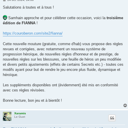
e
s
Salutations à toutes et à tous !
s
a
g
Samhain approche et pour célébrer cette occasion, voici la
troisième
e
édition de FIANNA
!
https://couroberon.com/site2/fianna/
Cette nouvelle mouture (gratuite, comme d'hab) vous propose des règles
revues et corrigées, avec notamment un nouveau système de
progression héroïque, de nouvelles règles d'honneur et de prestige, de
nouvelles règles sur les blessures, une feuille de héros un peu modifiée
et divers petits ajustements (effets de certains Secrets etc.) - toutes ces
modifs ayant pour but de rendre le jeu encore plus fluide, dynamique et
héroïque.
Les suppléments disponibles ont (évidemment) été mis en conformité
avec ces règles révisées.
Bonne lecture, bon jeu et à bientôt !
Xaramis
Le Guet