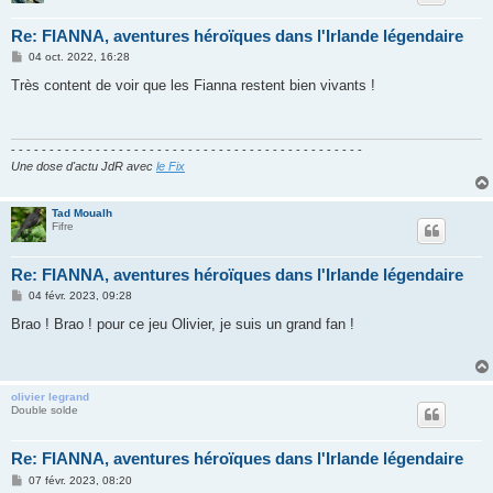
Re: FIANNA, aventures héroïques dans l'Irlande légendaire
M
04 oct. 2022, 16:28
e
s
Très content de voir que les Fianna restent bien vivants !
s
a
g
e
- - - - - - - - - - - - - - - - - - - - - - - - - - - - - - - - - - - - - - - - - - - - - -
Une dose d'actu JdR avec
le Fix
Tad Moualh
Fifre
Re: FIANNA, aventures héroïques dans l'Irlande légendaire
M
04 févr. 2023, 09:28
e
s
Brao ! Brao ! pour ce jeu Olivier, je suis un grand fan !
s
a
g
e
olivier legrand
Double solde
Re: FIANNA, aventures héroïques dans l'Irlande légendaire
M
07 févr. 2023, 08:20
e