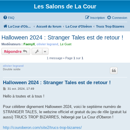
Les Salons de La Cour
FAQ
Inscription
Connexion
La Cour d’Obéron
Accueil du forum
La Cour d’Obéron
Trucs Trop Bizarres
Halloween 2024 : Stranger Tales est de retour !
Modérateurs :
FaenyX
,
olivier legrand
,
Le Guet
Répondre
1 message • Page
1
sur
1
olivier legrand
Double solde
Halloween 2024 : Stranger Tales est de retour !
M
31 oct. 2024, 17:49
e
s
Hello à toutes et à tous !
s
a
g
Pour célébrer dignement Halloween 2024, voici le septième numéro de
e
STRANGER TALES, le webzine officiel et gratuit du jeu de rôle (gratuit lui
aussi) TRUCS TROP BIZARRES, hébergé par La Cour d'Oberon !
http://couroberon.com/site2/trucs-trop-bizarres/