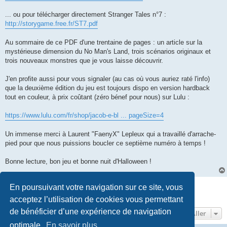
... ou pour télécharger directement Stranger Tales n°7 :
http://storygame.free.fr/ST7.pdf
Au sommaire de ce PDF d'une trentaine de pages : un article sur la
mystérieuse dimension du No Man's Land, trois scénarios originaux et
trois nouveaux monstres que je vous laisse découvrir.
J'en profite aussi pour vous signaler (au cas où vous auriez raté l'info)
que la deuxième édition du jeu est toujours dispo en version hardback
tout en couleur, à prix coûtant (zéro bénef pour nous) sur Lulu :
https://www.lulu.com/fr/shop/jacob-e-bl ... pageSize=4
Un immense merci à Laurent "FaenyX" Lepleux qui a travaillé d'arrache-
pied pour que nous puissions boucler ce septième numéro à temps !
Bonne lecture, bon jeu et bonne nuit d'Halloween !
Répondre
En poursuivant votre navigation sur ce site, vous
1 message • Page
1
sur
1
acceptez l’utilisation de cookies vous permettant
de bénéficier d’une expérience de navigation
Aller
optimale.
En savoir plus…