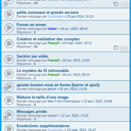
Réponses :
16
1
2
petits nouveaux et grands anciens
Dernier message par
Cuchulain
«
20 juin 2024, 20:15
Forum en erreur
Dernier message par
Usher
«
29 avr. 2024, 08:44
Réponses :
2
Création et validation des comptes
Dernier message par
FaenyX
«
29 mars 2024, 18:31
Réponses :
16
1
2
Section jeu vidéo
Dernier message par
FaenyX
«
28 oct. 2023, 14:50
Réponses :
5
Le mystère du fil introuvable
Dernier message par
FaenyX
«
26 oct. 2023, 08:24
Réponses :
2
ajouter bouton mise en forme (barrer et spoil)
Dernier message par
pitche
«
02 avr. 2023, 13:36
Réduire la taille d'une image
Dernier message par
Man From Outerspace
«
22 janv. 2023, 18:08
Réponses :
5
Messages privés
Dernier message par
kynan²
«
12 oct. 2022, 13:20
Réponses :
3
Emoticônes supplémentaires
Dernier message par
Cuchulain
«
23 sept. 2022, 23:47