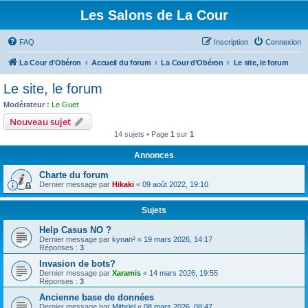
Les Salons de La Cour
FAQ
Inscription
Connexion
La Cour d’Obéron
Accueil du forum
La Cour d’Obéron
Le site, le forum
Le site, le forum
Modérateur :
Le Guet
Nouveau sujet
14 sujets • Page
1
sur
1
Annonces
Charte du forum
Dernier message par
Hikaki
«
09 août 2022, 19:10
Sujets
Help Casus NO ?
Dernier message par
kynan²
«
19 mars 2026, 14:17
Réponses :
3
Invasion de bots?
Dernier message par
Xaramis
«
14 mars 2026, 19:55
Réponses :
3
Ancienne base de données
Dernier message par
Mithriel
«
08 mars 2026, 08:47