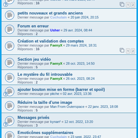
Réponses :
16
1
2
petits nouveaux et grands anciens
Dernier message par
Cuchulain
«
20 juin 2024, 20:15
Forum en erreur
Dernier message par
Usher
«
29 avr. 2024, 08:44
Réponses :
2
Création et validation des comptes
Dernier message par
FaenyX
«
29 mars 2024, 18:31
Réponses :
16
1
2
Section jeu vidéo
Dernier message par
FaenyX
«
28 oct. 2023, 14:50
Réponses :
5
Le mystère du fil introuvable
Dernier message par
FaenyX
«
26 oct. 2023, 08:24
Réponses :
2
ajouter bouton mise en forme (barrer et spoil)
Dernier message par
pitche
«
02 avr. 2023, 13:36
Réduire la taille d'une image
Dernier message par
Man From Outerspace
«
22 janv. 2023, 18:08
Réponses :
5
Messages privés
Dernier message par
kynan²
«
12 oct. 2022, 13:20
Réponses :
3
Emoticônes supplémentaires
Dernier message par
Cuchulain
«
23 sept. 2022, 23:47