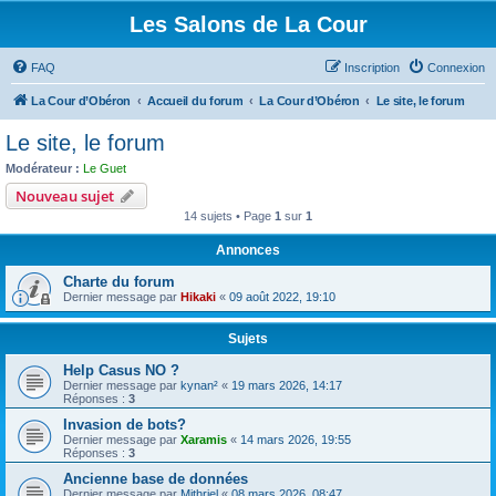
Les Salons de La Cour
FAQ
Inscription
Connexion
La Cour d’Obéron
Accueil du forum
La Cour d’Obéron
Le site, le forum
Le site, le forum
Modérateur :
Le Guet
Nouveau sujet
14 sujets • Page
1
sur
1
Annonces
Charte du forum
Dernier message par
Hikaki
«
09 août 2022, 19:10
Sujets
Help Casus NO ?
Dernier message par
kynan²
«
19 mars 2026, 14:17
Réponses :
3
Invasion de bots?
Dernier message par
Xaramis
«
14 mars 2026, 19:55
Réponses :
3
Ancienne base de données
Dernier message par
Mithriel
«
08 mars 2026, 08:47