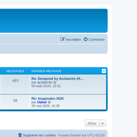
Inscription
Connexion
MESSAGES
DERNIER MESSAGE
Re: Designed by Acritarche (H…
463
C
par
acritarche
o
04 août 2026, 19:31
n
s
u
Re: Imaginales 2025
58
l
C
par
Usher
t
o
25 mai 2026, 10:35
e
n
r
s
l
u
e
l
d
Aller
t
e
e
r
r
n
l
Supprimer les cookies
Fuseau horaire sur
UTC+02:00
i