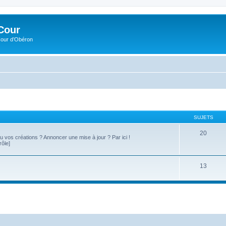
Cour
Cour d’Obéron
SUJETS
20
 ou vos créations ? Annoncer une mise à jour ? Par ici !
rôle]
13