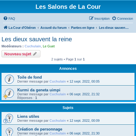
Les Salons de La Cour
FAQ
Inscription
Connexion
La Cour d’Obéron
Accueil du forum
Parties en ligne
Les dieux sauvent la reine
Les dieux sauvent la reine
Modérateurs :
Cuchulain
,
Le Guet
Nouveau sujet
2 sujets • Page
1
sur
1
Annonces
Toile de fond
Dernier message par
Cuchulain
«
12 sept. 2022, 00:05
Kurmi da geneta uimpi
Dernier message par
Cuchulain
«
06 sept. 2022, 21:32
Réponses :
1
Sujets
Liens utiles
Dernier message par
Cuchulain
«
12 sept. 2022, 00:09
Création de personnage
Dernier message par
Cuchulain
«
06 sept. 2022, 21:30