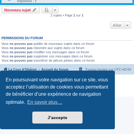
Réponses :
7
Nouveau sujet
2 sujets • Page
1
sur
1
Aller
PERMISSIONS DU FORUM
Vous
ne pouvez pas
publier de nouveaux sujets dans ce forum
Vous
ne pouvez pas
répondre aux sujets dans ce forum
Vous
ne pouvez pas
modifier vos messages dans ce forum
Vous
ne pouvez pas
supprimer vos messages dans ce forum
Vous
ne pouvez pas
transférer de pièces jointes dans ce forum
La Cour d’Obéron
Accueil du forum
Fuseau horaire sur
UTC+02:00
En poursuivant votre navigation sur ce site, vous
Développé par
phpBB
® Forum Software © phpBB Limited
Traduction française officielle
©
Qiaeru
acceptez l’utilisation de cookies vous permettant
Confidentialité
|
Conditions
de bénéficier d’une expérience de navigation
optimale.
En savoir plus…
J’accepte