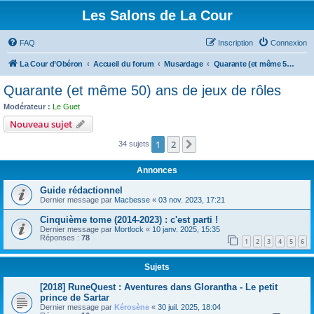
Les Salons de La Cour
FAQ
Inscription
Connexion
La Cour d’Obéron
Accueil du forum
Musardage
Quarante (et même 50) ans de jeux de rôles
Quarante (et même 50) ans de jeux de rôles
Modérateur :
Le Guet
Nouveau sujet
1
2
Suivant
34 sujets
Annonces
Guide rédactionnel
Dernier message par
Macbesse
«
03 nov. 2023, 17:21
Cinquième tome (2014-2023) : c'est parti !
Dernier message par
Mortlock
«
10 janv. 2025, 15:35
Réponses :
78
1
2
3
4
5
6
Sujets
[2018] RuneQuest : Aventures dans Glorantha - Le petit
prince de Sartar
Dernier message par
Kérosène
«
30 juil. 2025, 18:04