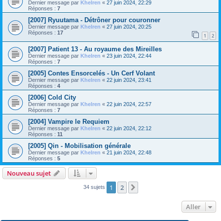
Dernier message par
Khelren
«
27 juin 2024, 22:29
Réponses :
7
[2007] Ryuutama - Détrôner pour couronner
Dernier message par
Khelren
«
27 juin 2024, 20:25
Réponses :
17
1
2
[2007] Patient 13 - Au royaume des Mireilles
Dernier message par
Khelren
«
23 juin 2024, 22:44
Réponses :
7
[2005] Contes Ensorcelés - Un Cerf Volant
Dernier message par
Khelren
«
22 juin 2024, 23:41
Réponses :
4
[2006] Cold City
Dernier message par
Khelren
«
22 juin 2024, 22:57
Réponses :
7
[2004] Vampire le Requiem
Dernier message par
Khelren
«
22 juin 2024, 22:12
Réponses :
11
[2005] Qin - Mobilisation générale
Dernier message par
Khelren
«
21 juin 2024, 22:48
Réponses :
5
Nouveau sujet
1
2
Suivant
34 sujets
Aller