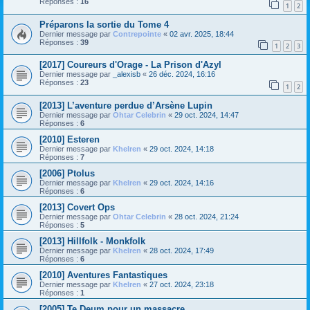
Réponses :
16
1
2
Préparons la sortie du Tome 4
Dernier message par
Contrepointe
«
02 avr. 2025, 18:44
Réponses :
39
1
2
3
[2017] Coureurs d'Orage - La Prison d'Azyl
Dernier message par
_alexisb
«
26 déc. 2024, 16:16
Réponses :
23
1
2
[2013] L’aventure perdue d’Arsène Lupin
Dernier message par
Ohtar Celebrin
«
29 oct. 2024, 14:47
Réponses :
6
[2010] Esteren
Dernier message par
Khelren
«
29 oct. 2024, 14:18
Réponses :
7
[2006] Ptolus
Dernier message par
Khelren
«
29 oct. 2024, 14:16
Réponses :
6
[2013] Covert Ops
Dernier message par
Ohtar Celebrin
«
28 oct. 2024, 21:24
Réponses :
5
[2013] Hillfolk - Monkfolk
Dernier message par
Khelren
«
28 oct. 2024, 17:49
Réponses :
6
[2010] Aventures Fantastiques
Dernier message par
Khelren
«
27 oct. 2024, 23:18
Réponses :
1
[2005] Te Deum pour un massacre