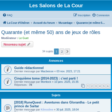
Les Salons de La Cour
FAQ
Inscription
Connexion
La Cour d’Obéron
Accueil du forum
Musardage
Quarante (et même 50) ans de jeux de rôles
Quarante (et même 50) ans de jeux de rôles
Modérateur :
Le Guet
Nouveau sujet
1
2
Suivant
34 sujets
Annonces
Guide rédactionnel
Dernier message par
Macbesse
«
03 nov. 2023, 17:21
Cinquième tome (2014-2023) : c'est parti !
Dernier message par
Mortlock
«
10 janv. 2025, 15:35
Réponses :
78
1
2
3
4
5
6
Sujets
[2018] RuneQuest : Aventures dans Glorantha - Le petit
prince de Sartar
Dernier message par
Kérosène
«
30 juil. 2025, 18:04