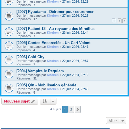
Dernier message par
Khelren
«
27 juin 2024, 22:29
Réponses :
7
[2007] Ryuutama - Détrôner pour couronner
Dernier message par
Khelren
«
27 juin 2024, 20:25
Réponses :
17
1
2
[2007] Patient 13 - Au royaume des Mireilles
Dernier message par
Khelren
«
23 juin 2024, 22:44
Réponses :
7
[2005] Contes Ensorcelés - Un Cerf Volant
Dernier message par
Khelren
«
22 juin 2024, 23:41
Réponses :
4
[2006] Cold City
Dernier message par
Khelren
«
22 juin 2024, 22:57
Réponses :
7
[2004] Vampire le Requiem
Dernier message par
Khelren
«
22 juin 2024, 22:12
Réponses :
11
[2005] Qin - Mobilisation générale
Dernier message par
Khelren
«
21 juin 2024, 22:48
Réponses :
5
Nouveau sujet
1
2
Suivant
34 sujets
Aller