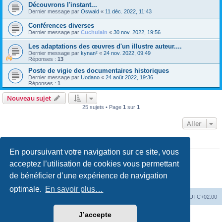
Découvrons l'instant...
Dernier message par
Oswald
«
11 déc. 2022, 11:43
Conférences diverses
Dernier message par
Cuchulain
«
30 nov. 2022, 19:56
Les adaptations des œuvres d'un illustre auteur....
Dernier message par
kynan²
«
24 nov. 2022, 09:49
Réponses :
13
Poste de vigie des documentaires historiques
Dernier message par
Uodano
«
24 août 2022, 19:36
Réponses :
1
Nouveau sujet
25 sujets • Page
1
sur
1
Aller
PERMISSIONS DU FORUM
En poursuivant votre navigation sur ce site, vous
Vous
ne pouvez pas
publier de nouveaux sujets dans ce forum
Vous
ne pouvez pas
répondre aux sujets dans ce forum
acceptez l’utilisation de cookies vous permettant
Vous
ne pouvez pas
modifier vos messages dans ce forum
de bénéficier d’une expérience de navigation
Vous
ne pouvez pas
supprimer vos messages dans ce forum
Vous
ne pouvez pas
transférer de pièces jointes dans ce forum
optimale.
En savoir plus…
La Cour d’Obéron
Accueil du forum
Fuseau horaire sur
UTC+02:00
J’accepte
Développé par
phpBB
® Forum Software © phpBB Limited