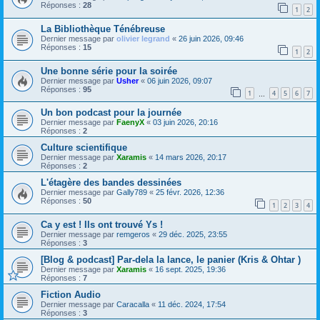
Réponses :
28
1
2
La Bibliothèque Ténébreuse
Dernier message par
olivier legrand
«
26 juin 2026, 09:46
Réponses :
15
1
2
Une bonne série pour la soirée
Dernier message par
Usher
«
06 juin 2026, 09:07
Réponses :
95
1
4
5
6
7
…
Un bon podcast pour la journée
Dernier message par
FaenyX
«
03 juin 2026, 20:16
Réponses :
2
Culture scientifique
Dernier message par
Xaramis
«
14 mars 2026, 20:17
Réponses :
2
L'étagère des bandes dessinées
Dernier message par
Gally789
«
25 févr. 2026, 12:36
Réponses :
50
1
2
3
4
Ca y est ! Ils ont trouvé Ys !
Dernier message par
remgeros
«
29 déc. 2025, 23:55
Réponses :
3
[Blog & podcast] Par-dela la lance, le panier (Kris & Ohtar )
Dernier message par
Xaramis
«
16 sept. 2025, 19:36
Réponses :
7
Fiction Audio
Dernier message par
Caracalla
«
11 déc. 2024, 17:54
Réponses :
3