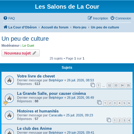
Les Salons de La Cour
FAQ
Inscription
Connexion
La Cour d’Obéron
Accueil du forum
Hors-jeu
Un peu de culture
Un peu de culture
Modérateur :
Le Guet
Nouveau sujet
25 sujets • Page
1
sur
1
Sujets
Votre livre de chevet
Dernier message par
Belphégor
«
26 juil. 2026, 08:53
Réponses :
513
1
32
33
34
35
…
La Grande Salle, pour causer cinéma
Dernier message par
Belphégor
«
26 juil. 2026, 06:49
Réponses :
88
1
2
3
4
5
6
Histoires et humanités
Dernier message par
Caracalla
«
25 juil. 2026, 09:23
Réponses :
57
1
2
3
4
Le club des Anime
Dernier message par
Belphégor
«
29 juin 2026, 09:41