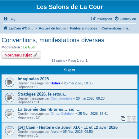
Les Salons de La Cour
FAQ
Inscription
Connexion
La Cour d’Obéron
Accueil du forum
Petites annonces
Conventions, manifestations diverses
Conventions, manifestations diverses
Modérateur :
Le Guet
Nouveau sujet
13 sujets • Page
1
sur
1
Sujets
Imaginales 2025
Dernier message par
Usher
«
25 mai 2026, 10:35
Réponses :
1
Stratèges 2026, le retour...
Dernier message par
Contrepointe
«
20 mai 2026, 09:23
Réponses :
11
La tournée des libraires… sic !…
Dernier message par
Ohtar Celebrin
«
25 févr. 2026, 18:41
Réponses :
17
1
2
[14] Caen - Histoire de Jouer XIX - 11 et 12 avril 2026
Dernier message par
fevret
«
05 févr. 2026, 09:50
Réponses :
1