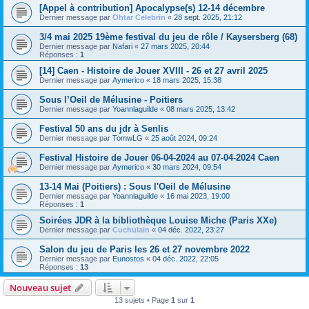
[Appel à contribution] Apocalypse(s) 12-14 décembre
Dernier message par
Ohtar Celebrin
«
28 sept. 2025, 21:12
3/4 mai 2025 19ème festival du jeu de rôle / Kaysersberg (68)
Dernier message par
Nafari
«
27 mars 2025, 20:44
Réponses :
1
[14] Caen - Histoire de Jouer XVIII - 26 et 27 avril 2025
Dernier message par
Aymerico
«
18 mars 2025, 15:38
Sous l’Oeil de Mélusine - Poitiers
Dernier message par
Yoannlaguilde
«
08 mars 2025, 13:42
Festival 50 ans du jdr à Senlis
Dernier message par
TomwLG
«
25 août 2024, 09:24
Festival Histoire de Jouer 06-04-2024 au 07-04-2024 Caen
Dernier message par
Aymerico
«
30 mars 2024, 09:54
13-14 Mai (Poitiers) : Sous l'Oeil de Mélusine
Dernier message par
Yoannlaguilde
«
16 mai 2023, 19:00
Réponses :
1
Soirées JDR à la bibliothèque Louise Miche (Paris XXe)
Dernier message par
Cuchulain
«
04 déc. 2022, 23:27
Salon du jeu de Paris les 26 et 27 novembre 2022
Dernier message par
Eunostos
«
04 déc. 2022, 22:05
Réponses :
13
Nouveau sujet
13 sujets • Page
1
sur
1