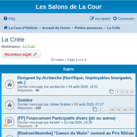
Les Salons de La Cour
FAQ
Inscription
Connexion
La Cour d’Obéron
Accueil du forum
Petites annonces
La Criée
La Criée
Modérateur :
Le Guet
Nouveau sujet
20 sujets • Page
1
sur
1
Sujets
Designed by Acritarche (Horrifique, Impitoyables bourgades,
etc.)
Dernier message par
acritarche
«
04 août 2026, 19:31
Réponses :
46
1
2
3
4
Sombre
Dernier message par
Johan Scipion
«
03 août 2026, 07:27
Réponses :
240
1
14
15
16
17
…
[FP] Financement Participatifs divers (jdr ou autres)
Dernier message par
kynan²
«
12 mai 2026, 19:28
Réponses :
9
[Khelren/Absinthe] "Coeurs du Wulin" nommé au Prix Rôliste