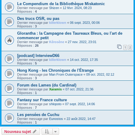
Le Compendium de la Bibliothèque Miskatonic
Dernier message par
Shizen
«
12 févr. 2024, 08:23
Réponses :
4
Des trucs OSR, ou pas
Dernier message par
killerklown
«
06 sept. 2023, 00:06
Réponses :
3
Glorantha : la Campagne des Taureaux Bleus, ou l'art de
commencer petit
Dernier message par
Kérosène
«
27 nov. 2022, 23:01
Réponses :
26
1
2
[podcast] InterviewD66
Dernier message par
killerklown
«
14 oct. 2022, 17:35
Réponses :
5
Hong Kong - les Chroniques de l'Étrange
Dernier message par
Man From Outerspace
«
09 oct. 2022, 02:12
Réponses :
3
Forum des Lames (du Cardinal)
Dernier message par
Xaramis
«
07 oct. 2022, 21:36
Réponses :
1
Fantasy sur France culture
Dernier message par
shlopoto
«
07 sept. 2022, 14:06
Réponses :
7
Les pensées de Cuchu
Dernier message par
Eunostos
«
22 août 2022, 14:47
Réponses :
1
Nouveau sujet