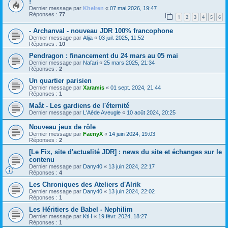
!
Dernier message par
Khelren
«
07 mai 2026, 19:47
Réponses :
77
1
2
3
4
5
6
- Archanval - nouveau JDR 100% francophone
Dernier message par
Alija
«
03 juil. 2025, 11:52
Réponses :
10
Pendragon : financement du 24 mars au 05 mai
Dernier message par
Nafari
«
25 mars 2025, 21:34
Réponses :
2
Un quartier parisien
Dernier message par
Xaramis
«
01 sept. 2024, 21:44
Réponses :
1
Maât - Les gardiens de l'éternité
Dernier message par
L'Aède Aveugle
«
10 août 2024, 20:25
Nouveau jeux de rôle
Dernier message par
FaenyX
«
14 juin 2024, 19:03
Réponses :
2
[Le Fix, site d'actualité JDR] : news du site et échanges sur le
contenu
Dernier message par
Dany40
«
13 juin 2024, 22:17
Réponses :
4
Les Chroniques des Ateliers d'Alrik
Dernier message par
Dany40
«
13 juin 2024, 22:02
Réponses :
1
Les Héritiers de Babel - Nephilim
Dernier message par
KtH
«
19 févr. 2024, 18:27
Réponses :
1