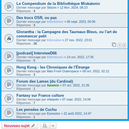
Le Compendium de la Bibliothèque Miskatonic
Dernier message par
Shizen
«
12 févr. 2024, 08:23
Réponses :
4
Des trucs OSR, ou pas
Dernier message par
killerklown
«
06 sept. 2023, 00:06
Réponses :
3
Glorantha : la Campagne des Taureaux Bleus, ou l'art de
commencer petit
Dernier message par
Kérosène
«
27 nov. 2022, 23:01
Réponses :
26
1
2
[podcast] InterviewD66
Dernier message par
killerklown
«
14 oct. 2022, 17:35
Réponses :
5
Hong Kong - les Chroniques de l'Étrange
Dernier message par
Man From Outerspace
«
09 oct. 2022, 02:12
Réponses :
3
Forum des Lames (du Cardinal)
Dernier message par
Xaramis
«
07 oct. 2022, 21:36
Réponses :
1
Fantasy sur France culture
Dernier message par
shlopoto
«
07 sept. 2022, 14:06
Réponses :
7
Les pensées de Cuchu
Dernier message par
Eunostos
«
22 août 2022, 14:47
Réponses :
1
Nouveau sujet