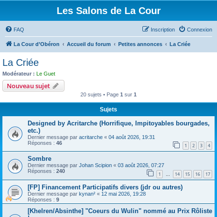
Les Salons de La Cour
FAQ
Inscription
Connexion
La Cour d’Obéron
Accueil du forum
Petites annonces
La Criée
La Criée
Modérateur :
Le Guet
Nouveau sujet
20 sujets • Page
1
sur
1
Sujets
Designed by Acritarche (Horrifique, Impitoyables bourgades,
etc.)
Dernier message par
acritarche
«
04 août 2026, 19:31
Réponses :
46
1
2
3
4
Sombre
Dernier message par
Johan Scipion
«
03 août 2026, 07:27
Réponses :
240
1
14
15
16
17
…
[FP] Financement Participatifs divers (jdr ou autres)
Dernier message par
kynan²
«
12 mai 2026, 19:28
Réponses :
9
[Khelren/Absinthe] "Coeurs du Wulin" nommé au Prix Rôliste