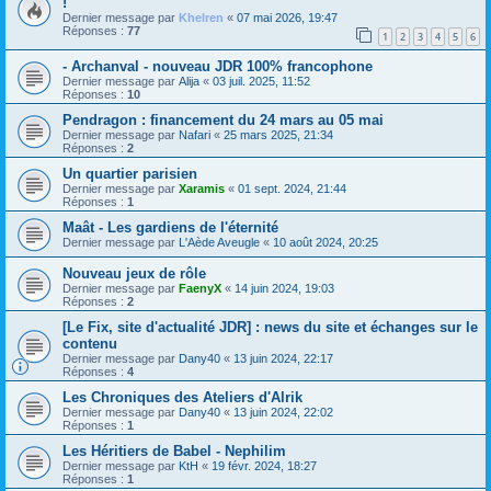
!
Dernier message par
Khelren
«
07 mai 2026, 19:47
Réponses :
77
1
2
3
4
5
6
- Archanval - nouveau JDR 100% francophone
Dernier message par
Alija
«
03 juil. 2025, 11:52
Réponses :
10
Pendragon : financement du 24 mars au 05 mai
Dernier message par
Nafari
«
25 mars 2025, 21:34
Réponses :
2
Un quartier parisien
Dernier message par
Xaramis
«
01 sept. 2024, 21:44
Réponses :
1
Maât - Les gardiens de l'éternité
Dernier message par
L'Aède Aveugle
«
10 août 2024, 20:25
Nouveau jeux de rôle
Dernier message par
FaenyX
«
14 juin 2024, 19:03
Réponses :
2
[Le Fix, site d'actualité JDR] : news du site et échanges sur le
contenu
Dernier message par
Dany40
«
13 juin 2024, 22:17
Réponses :
4
Les Chroniques des Ateliers d'Alrik
Dernier message par
Dany40
«
13 juin 2024, 22:02
Réponses :
1
Les Héritiers de Babel - Nephilim
Dernier message par
KtH
«
19 févr. 2024, 18:27
Réponses :
1