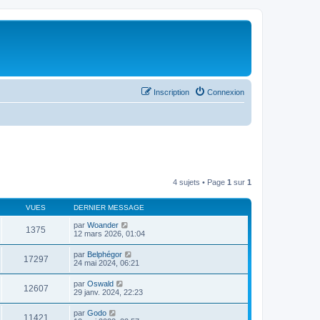
Inscription
Connexion
4 sujets • Page
1
sur
1
VUES
DERNIER MESSAGE
par
Woander
1375
12 mars 2026, 01:04
par
Belphégor
17297
24 mai 2024, 06:21
par
Oswald
12607
29 janv. 2024, 22:23
par
Godo
11421