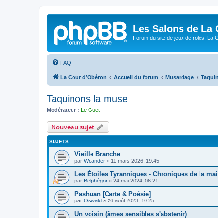
Les Salons de La 
Forum du site de jeux de rôles, La 
FAQ
La Cour d’Obéron
Accueil du forum
Musardage
Taqui
Taquinons la muse
Modérateur :
Le Guet
Nouveau sujet
SUJETS
Vieille Branche
par
Woander
»
11 mars 2026, 19:45
Les Étoiles Tyranniques - Chroniques de la mai
par
Belphégor
»
24 mai 2024, 06:21
Pashuan [Carte & Poésie]
par
Oswald
»
26 août 2023, 10:25
Un voisin (âmes sensibles s'abstenir)