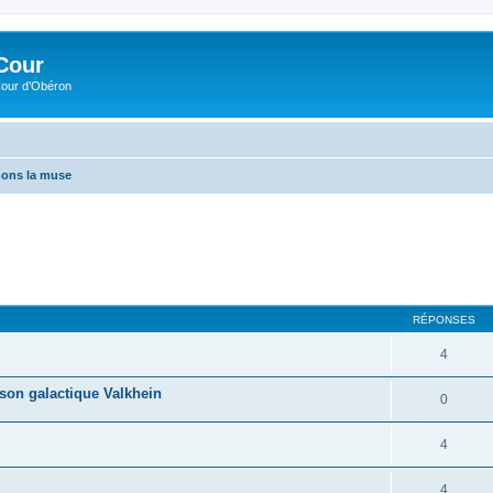
Cour
Cour d’Obéron
nons la muse
RÉPONSES
4
son galactique Valkhein
0
4
4