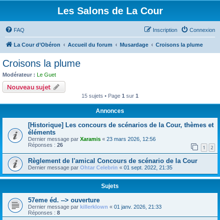
Les Salons de La Cour
FAQ
Inscription
Connexion
La Cour d’Obéron
Accueil du forum
Musardage
Croisons la plume
Croisons la plume
Modérateur :
Le Guet
Nouveau sujet
15 sujets • Page
1
sur
1
Annonces
[Historique] Les concours de scénarios de la Cour, thèmes et
éléments
Dernier message par
Xaramis
«
23 mars 2026, 12:56
Réponses :
26
1
2
Règlement de l'amical Concours de scénario de la Cour
Dernier message par
Ohtar Celebrin
«
01 sept. 2022, 21:35
Sujets
57eme éd. --> ouverture
Dernier message par
killerklown
«
01 janv. 2026, 21:33
Réponses :
8