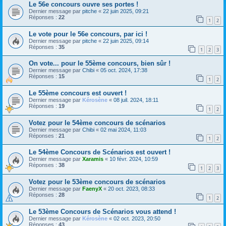
Le 56e concours ouvre ses portes !
Dernier message par
pitche
«
22 juin 2025, 09:21
Réponses :
22
1
2
Le vote pour le 56e concours, par ici !
Dernier message par
pitche
«
22 juin 2025, 09:14
Réponses :
35
1
2
3
On vote... pour le 55ème concours, bien sûr !
Dernier message par
Chibi
«
05 oct. 2024, 17:38
Réponses :
15
1
2
Le 55ème concours est ouvert !
Dernier message par
Kérosène
«
08 juil. 2024, 18:11
Réponses :
19
1
2
Votez pour le 54ème concours de scénarios
Dernier message par
Chibi
«
02 mai 2024, 11:03
Réponses :
21
1
2
Le 54ème Concours de Scénarios est ouvert !
Dernier message par
Xaramis
«
10 févr. 2024, 10:59
Réponses :
38
1
2
3
Votez pour le 53ème concours de scénarios
Dernier message par
FaenyX
«
20 oct. 2023, 08:33
Réponses :
28
1
2
Le 53ème Concours de Scénarios vous attend !
Dernier message par
Kérosène
«
02 oct. 2023, 20:50
Réponses :
43