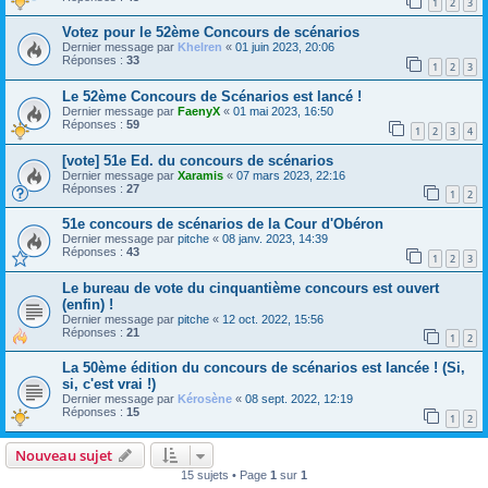
1
2
3
Votez pour le 52ème Concours de scénarios
Dernier message par
Khelren
«
01 juin 2023, 20:06
Réponses :
33
1
2
3
Le 52ème Concours de Scénarios est lancé !
Dernier message par
FaenyX
«
01 mai 2023, 16:50
Réponses :
59
1
2
3
4
[vote] 51e Ed. du concours de scénarios
Dernier message par
Xaramis
«
07 mars 2023, 22:16
Réponses :
27
1
2
51e concours de scénarios de la Cour d'Obéron
Dernier message par
pitche
«
08 janv. 2023, 14:39
Réponses :
43
1
2
3
Le bureau de vote du cinquantième concours est ouvert
(enfin) !
Dernier message par
pitche
«
12 oct. 2022, 15:56
Réponses :
21
1
2
La 50ème édition du concours de scénarios est lancée ! (Si,
si, c'est vrai !)
Dernier message par
Kérosène
«
08 sept. 2022, 12:19
Réponses :
15
1
2
Nouveau sujet
15 sujets • Page
1
sur
1