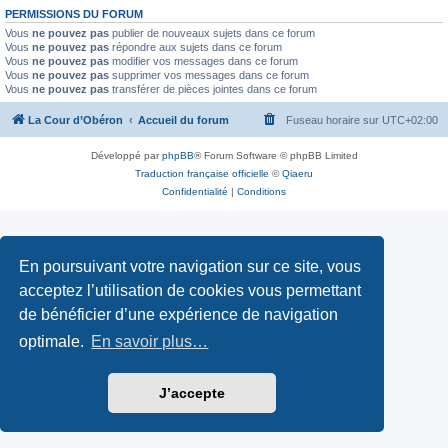
PERMISSIONS DU FORUM
Vous
ne pouvez pas
publier de nouveaux sujets dans ce forum
Vous
ne pouvez pas
répondre aux sujets dans ce forum
Vous
ne pouvez pas
modifier vos messages dans ce forum
Vous
ne pouvez pas
supprimer vos messages dans ce forum
Vous
ne pouvez pas
transférer de pièces jointes dans ce forum
La Cour d’Obéron
Accueil du forum
Fuseau horaire sur
UTC+02:00
Développé par
phpBB
® Forum Software © phpBB Limited
Traduction française officielle
©
Qiaeru
Confidentialité
|
Conditions
En poursuivant votre navigation sur ce site, vous
acceptez l’utilisation de cookies vous permettant
de bénéficier d’une expérience de navigation
optimale.
En savoir plus…
J’accepte