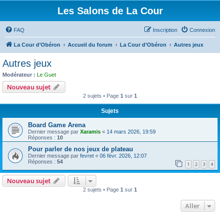
Les Salons de La Cour
FAQ
Inscription
Connexion
La Cour d’Obéron
Accueil du forum
La Cour d’Obéron
Autres jeux
Autres jeux
Modérateur :
Le Guet
Nouveau sujet
2 sujets • Page
1
sur
1
Sujets
Board Game Arena
Dernier message par
Xaramis
«
14 mars 2026, 19:59
Réponses :
10
Pour parler de nos jeux de plateau
Dernier message par
fevret
«
06 févr. 2026, 12:07
Réponses :
54
1
2
3
4
Nouveau sujet
2 sujets • Page
1
sur
1
Aller