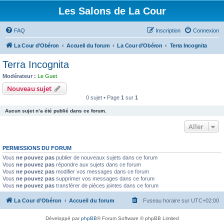
Les Salons de La Cour
FAQ
Inscription
Connexion
La Cour d’Obéron
Accueil du forum
La Cour d’Obéron
Terra Incognita
Terra Incognita
Modérateur :
Le Guet
Nouveau sujet
0 sujet • Page
1
sur
1
Aucun sujet n’a été publié dans ce forum.
Aller
PERMISSIONS DU FORUM
Vous
ne pouvez pas
publier de nouveaux sujets dans ce forum
Vous
ne pouvez pas
répondre aux sujets dans ce forum
Vous
ne pouvez pas
modifier vos messages dans ce forum
Vous
ne pouvez pas
supprimer vos messages dans ce forum
Vous
ne pouvez pas
transférer de pièces jointes dans ce forum
La Cour d’Obéron
Accueil du forum
Fuseau horaire sur
UTC+02:00
Développé par
phpBB
® Forum Software © phpBB Limited