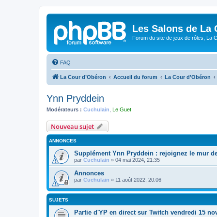
Les Salons de La 
Forum du site de jeux de rôles, La 
FAQ
La Cour d’Obéron
Accueil du forum
La Cour d’Obéron
Ynn Pryddein
Modérateurs :
Cuchulain
,
Le Guet
Nouveau sujet
ANNONCES
Supplément Ynn Pryddein : rejoignez le mur de
par
Cuchulain
»
04 mai 2024, 21:35
Annonces
par
Cuchulain
»
11 août 2022, 20:06
SUJETS
Partie d'YP en direct sur Twitch vendredi 15 n