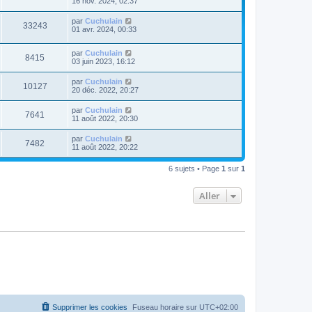
16 nov. 2024, 02:37
par
Cuchulain
33243
01 avr. 2024, 00:33
par
Cuchulain
8415
03 juin 2023, 16:12
par
Cuchulain
10127
20 déc. 2022, 20:27
par
Cuchulain
7641
11 août 2022, 20:30
par
Cuchulain
7482
11 août 2022, 20:22
6 sujets • Page
1
sur
1
Aller
Supprimer les cookies
Fuseau horaire sur
UTC+02:00