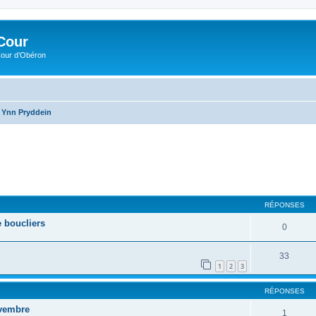
Cour
Cour d’Obéron
Ynn Pryddein
RÉPONSES
 boucliers
0
33
1
2
3
RÉPONSES
ovembre
1