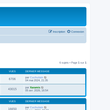
Inscription
Connexion
6 sujets • Page
1
sur
1
VUES
DERNIER MESSAGE
par
Cuchulain
6706
04 mai 2024, 21:35
par
Xaramis
43015
05 avr. 2026, 16:54
VUES
DERNIER MESSAGE
par
Cuchulain
16650