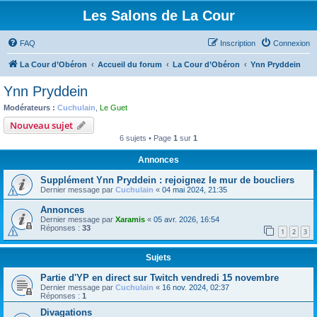
Les Salons de La Cour
FAQ
Inscription
Connexion
La Cour d’Obéron
Accueil du forum
La Cour d’Obéron
Ynn Pryddein
Ynn Pryddein
Modérateurs :
Cuchulain
,
Le Guet
Nouveau sujet
6 sujets • Page
1
sur
1
Annonces
Supplément Ynn Pryddein : rejoignez le mur de boucliers
Dernier message par
Cuchulain
«
04 mai 2024, 21:35
Annonces
Dernier message par
Xaramis
«
05 avr. 2026, 16:54
Réponses :
33
1
2
3
Sujets
Partie d'YP en direct sur Twitch vendredi 15 novembre
Dernier message par
Cuchulain
«
16 nov. 2024, 02:37
Réponses :
1
Divagations