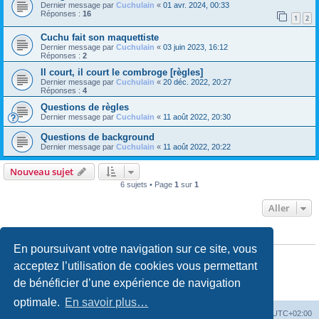
Dernier message par
Cuchulain
«
01 avr. 2024, 00:33
Réponses :
16
1
2
Cuchu fait son maquettiste
Dernier message par
Cuchulain
«
03 juin 2023, 16:12
Réponses :
2
Il court, il court le combroge [règles]
Dernier message par
Cuchulain
«
20 déc. 2022, 20:27
Réponses :
4
Questions de règles
Dernier message par
Cuchulain
«
11 août 2022, 20:30
Questions de background
Dernier message par
Cuchulain
«
11 août 2022, 20:22
Nouveau sujet
6 sujets • Page
1
sur
1
Aller
PERMISSIONS DU FORUM
En poursuivant votre navigation sur ce site, vous
Vous
ne pouvez pas
publier de nouveaux sujets dans ce forum
Vous
ne pouvez pas
répondre aux sujets dans ce forum
acceptez l’utilisation de cookies vous permettant
Vous
ne pouvez pas
modifier vos messages dans ce forum
de bénéficier d’une expérience de navigation
Vous
ne pouvez pas
supprimer vos messages dans ce forum
Vous
ne pouvez pas
transférer de pièces jointes dans ce forum
optimale.
En savoir plus…
La Cour d’Obéron
Accueil du forum
Fuseau horaire sur
UTC+02:00