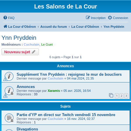
Les Salons de La Cour
FAQ
Inscription
Connexion
La Cour d’Obéron
Accueil du forum
La Cour d’Obéron
Ynn Pryddein
Ynn Pryddein
Modérateurs :
Cuchulain
,
Le Guet
Nouveau sujet
6 sujets • Page
1
sur
1
Annonces
Supplément Ynn Pryddein : rejoignez le mur de boucliers
Dernier message par
Cuchulain
«
04 mai 2024, 21:35
Annonces
Dernier message par
Xaramis
«
05 avr. 2026, 16:54
Réponses :
33
1
2
3
Sujets
Partie d'YP en direct sur Twitch vendredi 15 novembre
Dernier message par
Cuchulain
«
16 nov. 2024, 02:37
Réponses :
1
Divagations