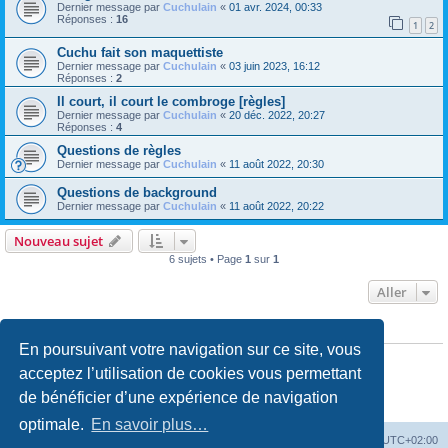
Dernier message par
Cuchulain
«
01 avr. 2024, 00:33
Réponses :
16
1
2
Cuchu fait son maquettiste
Dernier message par
Cuchulain
«
03 juin 2023, 16:12
Réponses :
2
Il court, il court le combroge [règles]
Dernier message par
Cuchulain
«
20 déc. 2022, 20:27
Réponses :
4
Questions de règles
Dernier message par
Cuchulain
«
11 août 2022, 20:30
Questions de background
Dernier message par
Cuchulain
«
11 août 2022, 20:22
Nouveau sujet
6 sujets • Page
1
sur
1
Aller
PERMISSIONS DU FORUM
En poursuivant votre navigation sur ce site, vous
Vous
ne pouvez pas
publier de nouveaux sujets dans ce forum
Vous
ne pouvez pas
répondre aux sujets dans ce forum
acceptez l’utilisation de cookies vous permettant
Vous
ne pouvez pas
modifier vos messages dans ce forum
de bénéficier d’une expérience de navigation
Vous
ne pouvez pas
supprimer vos messages dans ce forum
Vous
ne pouvez pas
transférer de pièces jointes dans ce forum
optimale.
En savoir plus…
La Cour d’Obéron
Accueil du forum
Fuseau horaire sur
UTC+02:00