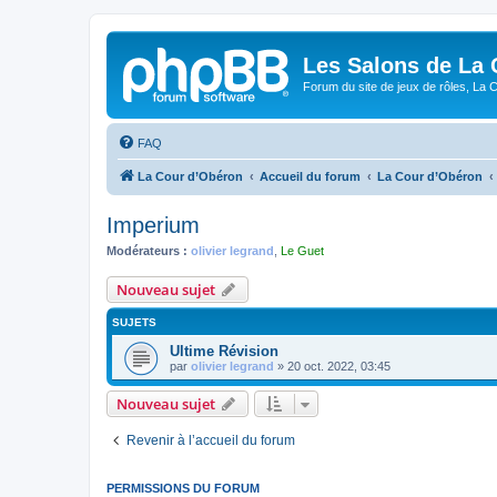
Les Salons de La 
Forum du site de jeux de rôles, La 
FAQ
La Cour d’Obéron
Accueil du forum
La Cour d’Obéron
Imperium
Modérateurs :
olivier legrand
,
Le Guet
Nouveau sujet
SUJETS
Ultime Révision
par
olivier legrand
»
20 oct. 2022, 03:45
Nouveau sujet
Revenir à l’accueil du forum
PERMISSIONS DU FORUM