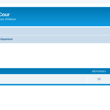
Cour
Cour d’Obéron
Imperium
RÉPONSES
10