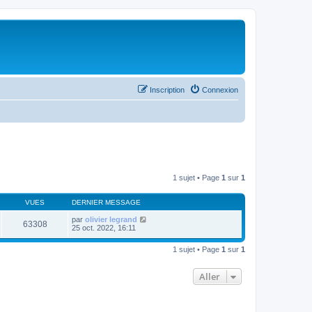
Inscription
Connexion
1 sujet • Page
1
sur
1
VUES
DERNIER MESSAGE
par
olivier legrand
63308
25 oct. 2022, 16:11
1 sujet • Page
1
sur
1
Aller