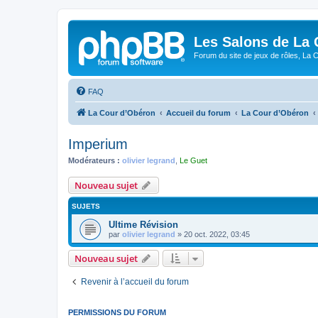
Les Salons de La 
Forum du site de jeux de rôles, La 
FAQ
La Cour d’Obéron
Accueil du forum
La Cour d’Obéron
Imperium
Modérateurs :
olivier legrand
,
Le Guet
Nouveau sujet
SUJETS
Ultime Révision
par
olivier legrand
»
20 oct. 2022, 03:45
Nouveau sujet
Revenir à l’accueil du forum
PERMISSIONS DU FORUM