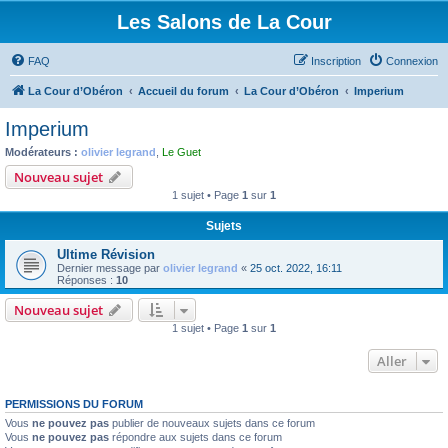
Les Salons de La Cour
FAQ
Inscription
Connexion
La Cour d’Obéron
Accueil du forum
La Cour d’Obéron
Imperium
Imperium
Modérateurs :
olivier legrand
,
Le Guet
Nouveau sujet
1 sujet • Page
1
sur
1
Sujets
Ultime Révision
Dernier message par
olivier legrand
«
25 oct. 2022, 16:11
Réponses :
10
Nouveau sujet
1 sujet • Page
1
sur
1
Aller
PERMISSIONS DU FORUM
Vous
ne pouvez pas
publier de nouveaux sujets dans ce forum
Vous
ne pouvez pas
répondre aux sujets dans ce forum