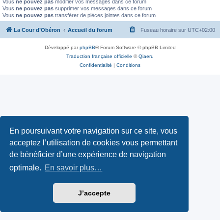
Vous
ne pouvez pas
modifier vos messages dans ce forum
Vous
ne pouvez pas
supprimer vos messages dans ce forum
Vous
ne pouvez pas
transférer de pièces jointes dans ce forum
La Cour d’Obéron
Accueil du forum
Fuseau horaire sur
UTC+02:00
Développé par
phpBB
® Forum Software © phpBB Limited
Traduction française officielle
©
Qiaeru
Confidentialité
|
Conditions
En poursuivant votre navigation sur ce site, vous
acceptez l’utilisation de cookies vous permettant
de bénéficier d’une expérience de navigation
optimale.
En savoir plus…
J’accepte