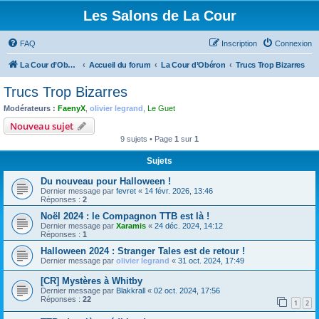
Les Salons de La Cour
FAQ
Inscription
Connexion
La Cour d’Obéron
Accueil du forum
La Cour d’Obéron
Trucs Trop Bizarres
Trucs Trop Bizarres
Modérateurs :
FaenyX
,
olivier legrand
,
Le Guet
Nouveau sujet
9 sujets • Page
1
sur
1
Sujets
Du nouveau pour Halloween !
Dernier message par
fevret
«
14 févr. 2026, 13:46
Réponses :
2
Noël 2024 : le Compagnon TTB est là !
Dernier message par
Xaramis
«
24 déc. 2024, 14:12
Réponses :
1
Halloween 2024 : Stranger Tales est de retour !
Dernier message par
olivier legrand
«
31 oct. 2024, 17:49
[CR] Mystères à Whitby
Dernier message par
Blakkrall
«
02 oct. 2024, 17:56
Réponses :
22
1
2