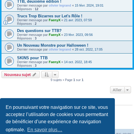
TTB, deuxième édition !
Dernier message par
olivier legrand
«
15 févr. 2024, 19:01
Réponses :
12
Trucs Trop Bizarres sur Let's Rôle !
Dernier message par
FaenyX
«
21 avr. 2023, 07:59
Réponses :
2
Des questions sur TTB?
Dernier message par
FaenyX
«
23 févr. 2023, 09:56
Réponses :
3
Un Nouveau Monstre pour Halloween !
Dernier message par
olivier legrand
«
28 oct. 2022, 17:05
SKINS pour TTB
Dernier message par
FaenyX
«
14 oct. 2022, 18:45
Réponses :
3
Nouveau sujet
9 sujets • Page
1
sur
1
Aller
PERMISSIONS DU FORUM
En poursuivant votre navigation sur ce site, vous
Vous
ne pouvez pas
publier de nouveaux sujets dans ce forum
Vous
ne pouvez pas
répondre aux sujets dans ce forum
acceptez l’utilisation de cookies vous permettant
Vous
ne pouvez pas
modifier vos messages dans ce forum
de bénéficier d’une expérience de navigation
Vous
ne pouvez pas
supprimer vos messages dans ce forum
Vous
ne pouvez pas
transférer de pièces jointes dans ce forum
optimale.
En savoir plus…