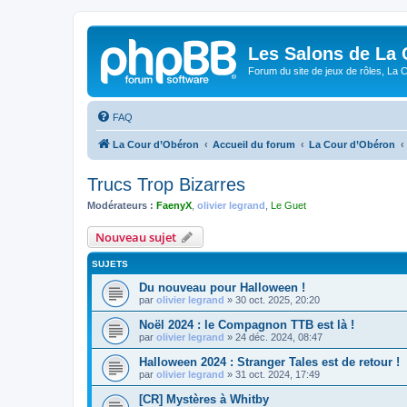
Les Salons de La 
Forum du site de jeux de rôles, La 
FAQ
La Cour d’Obéron
Accueil du forum
La Cour d’Obéron
Trucs Trop Bizarres
Modérateurs :
FaenyX
,
olivier legrand
,
Le Guet
Nouveau sujet
SUJETS
Du nouveau pour Halloween !
par
olivier legrand
»
30 oct. 2025, 20:20
Noël 2024 : le Compagnon TTB est là !
par
olivier legrand
»
24 déc. 2024, 08:47
Halloween 2024 : Stranger Tales est de retour !
par
olivier legrand
»
31 oct. 2024, 17:49
[CR] Mystères à Whitby