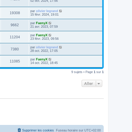
02 oct. 2024, 17:56
par
olivier legrand
19308
15 févr. 2024, 19:01
par
FaenyX
9662
21 avr. 2023, 07:59
par
FaenyX
11204
23 févr. 2023, 09:56
par
olivier legrand
7380
28 oct. 2022, 17:05
par
FaenyX
11085
14 oct. 2022, 18:45
9 sujets • Page
1
sur
1
Aller
Supprimer les cookies
Fuseau horaire sur
UTC+02:00