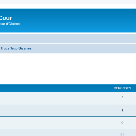
Cour
Cour d’Obéron
Trucs Trop Bizarres
RÉPONSES
2
1
0
22