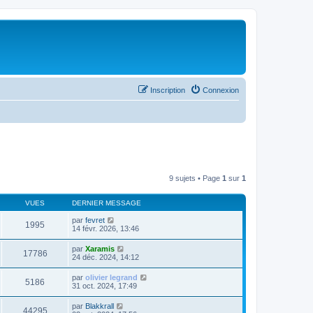
Inscription
Connexion
9 sujets • Page
1
sur
1
VUES
DERNIER MESSAGE
par
fevret
1995
14 févr. 2026, 13:46
par
Xaramis
17786
24 déc. 2024, 14:12
par
olivier legrand
5186
31 oct. 2024, 17:49
par
Blakkrall
44295