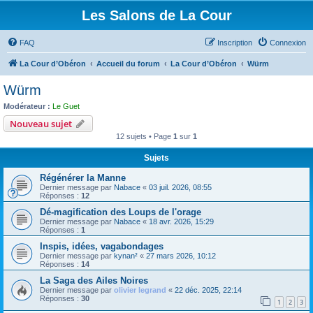
Les Salons de La Cour
FAQ
Inscription
Connexion
La Cour d’Obéron
Accueil du forum
La Cour d’Obéron
Würm
Würm
Modérateur :
Le Guet
Nouveau sujet
12 sujets • Page
1
sur
1
Sujets
Régénérer la Manne
Dernier message par
Nabace
«
03 juil. 2026, 08:55
Réponses :
12
Dé-magification des Loups de l'orage
Dernier message par
Nabace
«
18 avr. 2026, 15:29
Réponses :
1
Inspis, idées, vagabondages
Dernier message par
kynan²
«
27 mars 2026, 10:12
Réponses :
14
La Saga des Ailes Noires
Dernier message par
olivier legrand
«
22 déc. 2025, 22:14
Réponses :
30
1
2
3