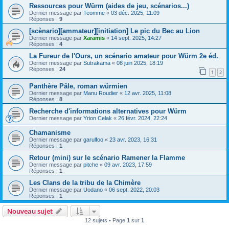
Ressources pour Würm (aides de jeu, scénarios...)
Dernier message par
Teomme
«
03 déc. 2025, 11:09
Réponses :
9
[scènario][ammateur][initiation] Le pic du Bec au Lion
Dernier message par
Xaramis
«
14 sept. 2025, 14:27
Réponses :
4
La Fureur de l'Ours, un scénario amateur pour Würm 2e éd.
Dernier message par
Sutrakama
«
08 juin 2025, 18:19
Réponses :
24
1
2
Panthère Pâle, roman würmien
Dernier message par
Manu Roudier
«
12 avr. 2025, 11:08
Réponses :
8
Recherche d'informations alternatives pour Würm
Dernier message par
Yrion Celak
«
26 févr. 2024, 22:24
Chamanisme
Dernier message par
garulfoo
«
23 avr. 2023, 16:31
Réponses :
1
Retour (mini) sur le scénario Ramener la Flamme
Dernier message par
pitche
«
09 avr. 2023, 17:59
Réponses :
1
Les Clans de la tribu de la Chimère
Dernier message par
Uodano
«
06 sept. 2022, 20:03
Réponses :
1
Nouveau sujet
12 sujets • Page
1
sur
1