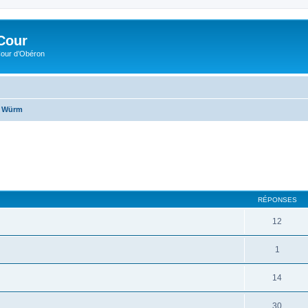
Cour
Cour d’Obéron
Würm
RÉPONSES
12
1
14
30