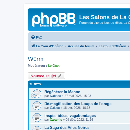
Les Salons de La 
Forum du site de jeux de rôles, La 
FAQ
La Cour d’Obéron
Accueil du forum
La Cour d’Obéron
Würm
Modérateur :
Le Guet
Nouveau sujet
SUJETS
Régénérer la Manne
par
Nabace
»
27 mai 2026, 15:23
Dé-magification des Loups de l'orage
par
Caldou
»
18 avr. 2026, 10:18
Inspis, idées, vagabondages
par
Xaramis
»
09 déc. 2022, 11:16
La Saga des Ailes Noires