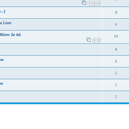
1
2
3
..)
9
au Lion
4
 Würm 2e éd.
24
1
2
8
rm
0
1
me
1
1