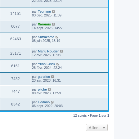
22 déc. 2025, 22:14
par
Teomme
14151
03 déc. 2025, 11:09
par
Xaramis
6077
14 sept. 2025, 14:27
par
Sutrakama
62463
08 juin 2025, 18:19
par
Manu Roudier
23171
12 avr. 2025, 11:08
par
Yrion Celak
6161
26 févr. 2024, 22:24
par
garulfoo
7432
23 avr. 2023, 16:31
par
pitche
7447
09 avr. 2023, 17:59
par
Uodano
8342
06 sept. 2022, 20:03
12 sujets • Page
1
sur
1
Aller