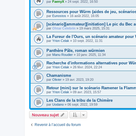
par
FaenyX
»
24 sept. 2022, 16:50
Ressources pour Würm (aides de jeu, scénarios.
par
Eunostos
»
16 août 2022, 16:05
[scènario][ammateur][initiation] Le pic du Bec 
par
Ohtar Celebrin
»
19 mars 2025, 15:31
La Fureur de l'Ours, un scénario amateur pour
par
Yrion Celak
»
10 sept. 2022, 11:31
Panthère Pâle, roman würmien
par
Manu Roudier
»
10 janv. 2025, 11:34
Recherche d'informations alternatives pour Wü
par
Yrion Celak
»
26 févr. 2024, 22:24
Chamanisme
par
Olivier
»
19 avr. 2023, 19:20
Retour (mini) sur le scénario Ramener la Flam
par
Yrion Celak
»
09 avr. 2023, 15:57
Les Clans de la tribu de la Chimère
par
Uodano
»
06 sept. 2022, 19:59
Nouveau sujet
Revenir à l’accueil du forum