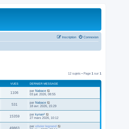
Inscription
Connexion
12 sujets • Page
1
sur
1
VUES
DERNIER MESSAGE
par
Nabace
1106
03 juil. 2026, 08:55
par
Nabace
531
18 avr. 2026, 15:29
par
kynan²
15359
27 mars 2026, 10:12
par
olivier legrand
49863