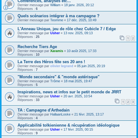
Conférences, analyses etc...
Dernier message par
William
«
18 janv. 2026, 20:12
Réponses :
6
Quels scénarios intégrer à ma campagne ?
Dernier message par
Teomme
«
17 déc. 2025, 10:49
L'Anneau Unique, jeu de rôle chez Cubicle 7 / Edge
Dernier message par
Usher
«
13 nov. 2025, 09:13
Réponses :
25
1
2
Recherche Tiers Age
Dernier message par
Xaramis
«
10 août 2025, 17:33
Réponses :
10
La Terre des Héros fête ses 20 ans !
Dernier message par
olivier legrand
«
05 juin 2025, 20:19
Réponses :
7
"Monde secondaire" & "monde astérisque"
Dernier message par
Trôme
«
18 mai 2025, 19:47
Réponses :
5
Inspirations, news et infos sur le petit monde de JRRT
Dernier message par
Usher
«
20 avr. 2025, 10:54
Réponses :
33
1
2
3
TA : Campagne d'Arthedain
Dernier message par
HallaanLoske
«
21 févr. 2025, 13:17
Réponses :
4
Applicabilité tolkienienne & récupération idéologique
Dernier message par
Usher
«
17 févr. 2025, 00:15
Réponses :
9