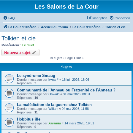
Les Salons de La Cour
FAQ
Inscription
Connexion
La Cour d’Obéron
Accueil du forum
La Cour d’Obéron
Tolkien et cie
Tolkien et cie
Modérateur :
Le Guet
Nouveau sujet
19 sujets • Page
1
sur
1
Sujets
Le syndrome Smaug
Dernier message par
kynan²
«
18 juin 2026, 18:06
Réponses :
3
Communauté de l'Anneau ou Fraternité de l'Anneau ?
Dernier message par
Oswald
«
31 mai 2026, 08:01
Réponses :
10
La malédiction de la guerre chez Tolkien
Dernier message par
William
«
04 mai 2026, 11:58
Réponses :
11
Hobbitus ille
Dernier message par
Xaramis
«
14 mars 2026, 19:51
Réponses :
9