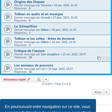
Origine des Orques
Dernier message par
Teomme
«
03 avr. 2024, 11:40
Réponses :
9
Tolkien en audio et en musique
Dernier message par
Oswald
«
07 janv. 2024, 10:26
Réponses :
5
Le Silmarillion
Dernier message par
William
«
05 janv. 2023, 11:43
Réponses :
7
Tolkien et les celtes : thèse de doctorat
Dernier message par
William
«
16 nov. 2022, 14:16
Réponses :
2
Critique de l'oeuvre
Dernier message par
Sam Sanglebuc
«
21 oct. 2022, 18:47
Réponses :
15
1
2
Les anneaux de pouvoirs
Dernier message par
Léo
«
13 sept. 2022, 15:27
Réponses :
11
Nouveau sujet
19 sujets • Page
1
sur
1
Aller
PERMISSIONS DU FORUM
En poursuivant votre navigation sur ce site, vous
Vous
ne pouvez pas
publier de nouveaux sujets dans ce forum
Vous
ne pouvez pas
répondre aux sujets dans ce forum