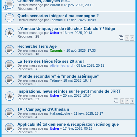
Conférences, analyses etc...
Dernier message par
William
«
18 janv. 2026, 20:12
Réponses :
6
Quels scénarios intégrer à ma campagne ?
Dernier message par
Teomme
«
17 déc. 2025, 10:49
L'Anneau Unique, jeu de rôle chez Cubicle 7 / Edge
Dernier message par
Usher
«
13 nov. 2025, 09:13
Réponses :
25
1
2
Recherche Tiers Age
Dernier message par
Xaramis
«
10 août 2025, 17:33
Réponses :
10
La Terre des Héros fête ses 20 ans !
Dernier message par
olivier legrand
«
05 juin 2025, 20:19
Réponses :
7
"Monde secondaire" & "monde astérisque"
Dernier message par
Trôme
«
18 mai 2025, 19:47
Réponses :
5
Inspirations, news et infos sur le petit monde de JRRT
Dernier message par
Usher
«
20 avr. 2025, 10:54
Réponses :
33
1
2
3
TA : Campagne d'Arthedain
Dernier message par
HallaanLoske
«
21 févr. 2025, 13:17
Réponses :
4
Applicabilité tolkienienne & récupération idéologique
Dernier message par
Usher
«
17 févr. 2025, 00:15
Réponses :
9