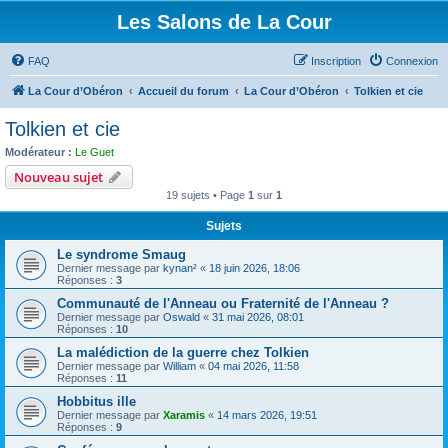
Les Salons de La Cour
FAQ
Inscription
Connexion
La Cour d’Obéron
Accueil du forum
La Cour d’Obéron
Tolkien et cie
Tolkien et cie
Modérateur :
Le Guet
Nouveau sujet
19 sujets • Page
1
sur
1
Sujets
Le syndrome Smaug
Dernier message par
kynan²
«
18 juin 2026, 18:06
Réponses :
3
Communauté de l'Anneau ou Fraternité de l'Anneau ?
Dernier message par
Oswald
«
31 mai 2026, 08:01
Réponses :
10
La malédiction de la guerre chez Tolkien
Dernier message par
William
«
04 mai 2026, 11:58
Réponses :
11
Hobbitus ille
Dernier message par
Xaramis
«
14 mars 2026, 19:51
Réponses :
9