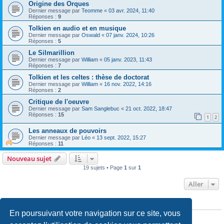
Origine des Orques
Dernier message par
Teomme
«
03 avr. 2024, 11:40
Réponses :
9
Tolkien en audio et en musique
Dernier message par
Oswald
«
07 janv. 2024, 10:26
Réponses :
5
Le Silmarillion
Dernier message par
William
«
05 janv. 2023, 11:43
Réponses :
7
Tolkien et les celtes : thèse de doctorat
Dernier message par
William
«
16 nov. 2022, 14:16
Réponses :
2
Critique de l'oeuvre
Dernier message par
Sam Sanglebuc
«
21 oct. 2022, 18:47
Réponses :
15
1
2
Les anneaux de pouvoirs
Dernier message par
Léo
«
13 sept. 2022, 15:27
Réponses :
11
Nouveau sujet
19 sujets • Page
1
sur
1
Aller
PERMISSIONS DU FORUM
En poursuivant votre navigation sur ce site, vous
Vous
ne pouvez pas
publier de nouveaux sujets dans ce forum
Vous
ne pouvez pas
répondre aux sujets dans ce forum