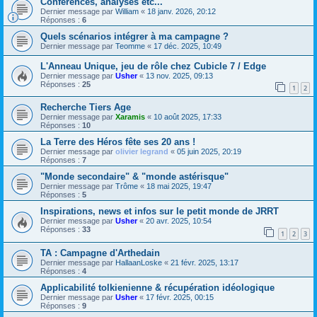
Conférences, analyses etc...
Dernier message par
William
«
18 janv. 2026, 20:12
Réponses :
6
Quels scénarios intégrer à ma campagne ?
Dernier message par
Teomme
«
17 déc. 2025, 10:49
L'Anneau Unique, jeu de rôle chez Cubicle 7 / Edge
Dernier message par
Usher
«
13 nov. 2025, 09:13
Réponses :
25
1
2
Recherche Tiers Age
Dernier message par
Xaramis
«
10 août 2025, 17:33
Réponses :
10
La Terre des Héros fête ses 20 ans !
Dernier message par
olivier legrand
«
05 juin 2025, 20:19
Réponses :
7
"Monde secondaire" & "monde astérisque"
Dernier message par
Trôme
«
18 mai 2025, 19:47
Réponses :
5
Inspirations, news et infos sur le petit monde de JRRT
Dernier message par
Usher
«
20 avr. 2025, 10:54
Réponses :
33
1
2
3
TA : Campagne d'Arthedain
Dernier message par
HallaanLoske
«
21 févr. 2025, 13:17
Réponses :
4
Applicabilité tolkienienne & récupération idéologique
Dernier message par
Usher
«
17 févr. 2025, 00:15
Réponses :
9