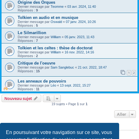
Origine des Orques
Dernier message par
Teomme
«
03 avr. 2024, 11:40
Réponses :
9
Tolkien en audio et en musique
Dernier message par
Oswald
«
07 janv. 2024, 10:26
Réponses :
5
Le Silmarillion
Dernier message par
William
«
05 janv. 2023, 11:43
Réponses :
7
Tolkien et les celtes : thèse de doctorat
Dernier message par
William
«
16 nov. 2022, 14:16
Réponses :
2
Critique de l'oeuvre
Dernier message par
Sam Sanglebuc
«
21 oct. 2022, 18:47
Réponses :
15
1
2
Les anneaux de pouvoirs
Dernier message par
Léo
«
13 sept. 2022, 15:27
Réponses :
11
Nouveau sujet
19 sujets • Page
1
sur
1
Aller
PERMISSIONS DU FORUM
En poursuivant votre navigation sur ce site, vous
Vous
ne pouvez pas
publier de nouveaux sujets dans ce forum
Vous
ne pouvez pas
répondre aux sujets dans ce forum