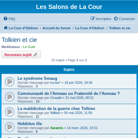
Les Salons de La Cour
FAQ
Inscription
Connexion
La Cour d’Obéron
Accueil du forum
La Cour d’Obéron
Tolkien et cie
Tolkien et cie
Modérateur :
Le Guet
Nouveau sujet
19 sujets • Page
1
sur
1
Sujets
Le syndrome Smaug
Dernier message par
kynan²
«
18 juin 2026, 18:06
Réponses :
3
Communauté de l'Anneau ou Fraternité de l'Anneau ?
Dernier message par
Oswald
«
31 mai 2026, 08:01
Réponses :
10
La malédiction de la guerre chez Tolkien
Dernier message par
William
«
04 mai 2026, 11:58
Réponses :
11
Hobbitus ille
Dernier message par
Xaramis
«
14 mars 2026, 19:51
Réponses :
9