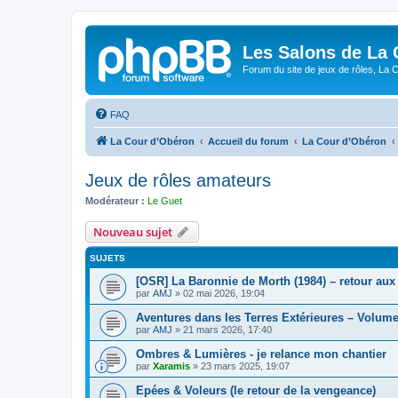
Les Salons de La 
Forum du site de jeux de rôles, La 
FAQ
La Cour d’Obéron
Accueil du forum
La Cour d’Obéron
Jeux de rôles amateurs
Modérateur :
Le Guet
Nouveau sujet
SUJETS
[OSR] La Baronnie de Morth (1984) – retour aux
par
AMJ
»
02 mai 2026, 19:04
Aventures dans les Terres Extérieures – Volume
par
AMJ
»
21 mars 2026, 17:40
Ombres & Lumières - je relance mon chantier
par
Xaramis
»
23 mars 2025, 19:07
Epées & Voleurs (le retour de la vengeance)