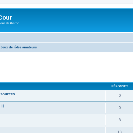
Cour
Cour d’Obéron
Jeux de rôles amateurs
RÉPONSES
 sources
0
 II
0
8
13