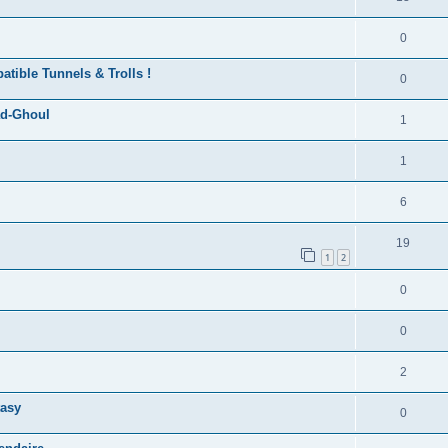
0
atible Tunnels & Trolls !
0
ad-Ghoul
1
1
6
19
1
2
0
0
2
tasy
0