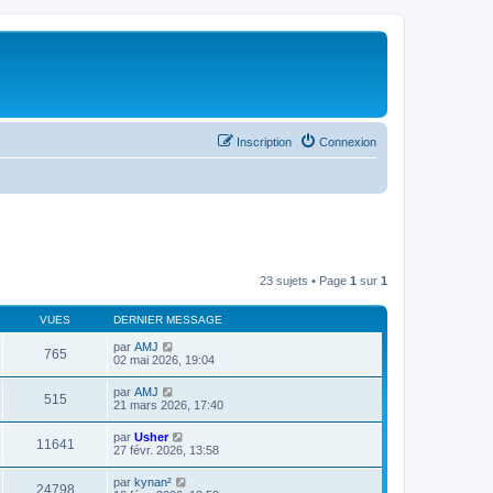
Inscription
Connexion
23 sujets • Page
1
sur
1
VUES
DERNIER MESSAGE
par
AMJ
765
02 mai 2026, 19:04
par
AMJ
515
21 mars 2026, 17:40
par
Usher
11641
27 févr. 2026, 13:58
par
kynan²
24798