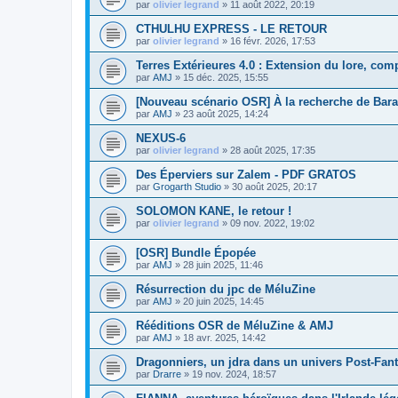
par
olivier legrand
»
11 août 2022, 20:19
CTHULHU EXPRESS - LE RETOUR
par
olivier legrand
»
16 févr. 2026, 17:53
Terres Extérieures 4.0 : Extension du lore, comp
par
AMJ
»
15 déc. 2025, 15:55
[Nouveau scénario OSR] À la recherche de Bar
par
AMJ
»
23 août 2025, 14:24
NEXUS-6
par
olivier legrand
»
28 août 2025, 17:35
Des Éperviers sur Zalem - PDF GRATOS
par
Grogarth Studio
»
30 août 2025, 20:17
SOLOMON KANE, le retour !
par
olivier legrand
»
09 nov. 2022, 19:02
[OSR] Bundle Épopée
par
AMJ
»
28 juin 2025, 11:46
Résurrection du jpc de MéluZine
par
AMJ
»
20 juin 2025, 14:45
Rééditions OSR de MéluZine & AMJ
par
AMJ
»
18 avr. 2025, 14:42
Dragonniers, un jdra dans un univers Post-Fan
par
Drarre
»
19 nov. 2024, 18:57