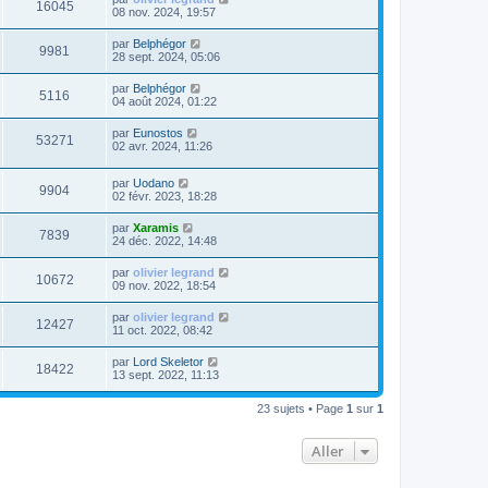
16045
08 nov. 2024, 19:57
par
Belphégor
9981
28 sept. 2024, 05:06
par
Belphégor
5116
04 août 2024, 01:22
par
Eunostos
53271
02 avr. 2024, 11:26
par
Uodano
9904
02 févr. 2023, 18:28
par
Xaramis
7839
24 déc. 2022, 14:48
par
olivier legrand
10672
09 nov. 2022, 18:54
par
olivier legrand
12427
11 oct. 2022, 08:42
par
Lord Skeletor
18422
13 sept. 2022, 11:13
23 sujets • Page
1
sur
1
Aller