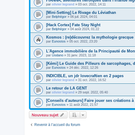
FIANNA, aventures héroïques dans l'Irlande lég
par
olivier legrand
»
03 oct. 2022, 14:11
[Mini-Setting] Le Rivage du Léviathan
par
Belphégor
»
06 juil. 2024, 04:01
[Hack Cortex] Fate Stay Night
par
Belphégor
»
04 août 2024, 01:22
Kosmos : (re)découvrez la mythologie grecque 
par
Eunostos
»
05 oct. 2022, 23:20
L'Agence immobilière de la Principauté de Mon
par
Uodano
»
31 janv. 2023, 11:18
[Kémi] Le Guide des Pilleurs de sarcophages, 
par
Eunostos
»
24 déc. 2022, 12:26
INDICIBLE, un jdr lovecraftien en 2 pages
par
olivier legrand
»
31 oct. 2022, 16:52
Le retour de LA GENT
par
olivier legrand
»
29 sept. 2022, 05:40
[Conseils d'auteurs] Faire jouer ses créations 
par
Eunostos
»
11 août 2022, 21:57
Nouveau sujet
Revenir à l’accueil du forum