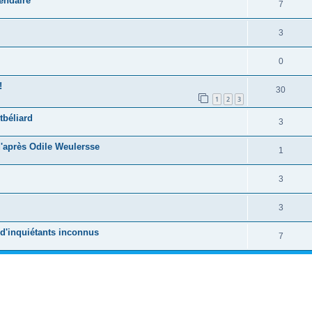
endaire
7
3
0
!
30
1
2
3
tbéliard
3
d'après Odile Weulersse
1
3
3
à d'inquiétants inconnus
7