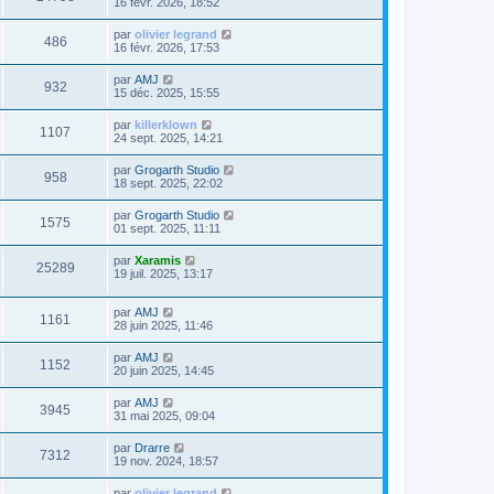
16 févr. 2026, 18:52
par
olivier legrand
486
16 févr. 2026, 17:53
par
AMJ
932
15 déc. 2025, 15:55
par
killerklown
1107
24 sept. 2025, 14:21
par
Grogarth Studio
958
18 sept. 2025, 22:02
par
Grogarth Studio
1575
01 sept. 2025, 11:11
par
Xaramis
25289
19 juil. 2025, 13:17
par
AMJ
1161
28 juin 2025, 11:46
par
AMJ
1152
20 juin 2025, 14:45
par
AMJ
3945
31 mai 2025, 09:04
par
Drarre
7312
19 nov. 2024, 18:57
par
olivier legrand