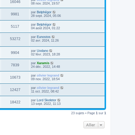
16046
08 nov. 2024, 19:57
par
Belphégor
9981
28 sept. 2024, 05:06
par
Belphégor
5117
04 août 2024, 01:22
par
Eunostos
53272
02 avr. 2024, 11:26
par
Uodano
9904
02 févr. 2023, 18:28
par
Xaramis
7839
24 déc. 2022, 14:48
par
olivier legrand
10673
09 nov. 2022, 18:54
par
olivier legrand
12427
11 oct. 2022, 08:42
par
Lord Skeletor
18422
13 sept. 2022, 11:13
23 sujets • Page
1
sur
1
Aller