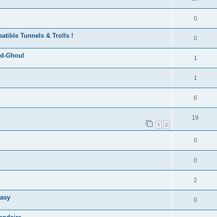
0
atible Tunnels & Trolls !
0
ad-Ghoul
1
1
6
19
1
2
0
0
2
tasy
0