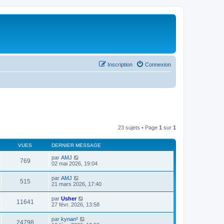
Inscription
Connexion
23 sujets • Page
1
sur
1
VUES
DERNIER MESSAGE
par
AMJ
769
02 mai 2026, 19:04
par
AMJ
515
21 mars 2026, 17:40
par
Usher
11641
27 févr. 2026, 13:58
par
kynan²
24798