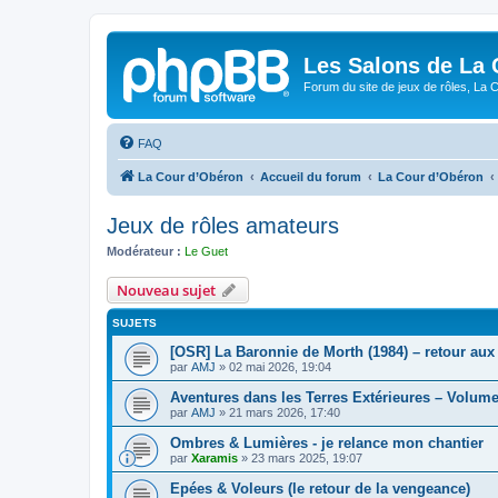
Les Salons de La 
Forum du site de jeux de rôles, La 
FAQ
La Cour d’Obéron
Accueil du forum
La Cour d’Obéron
Jeux de rôles amateurs
Modérateur :
Le Guet
Nouveau sujet
SUJETS
[OSR] La Baronnie de Morth (1984) – retour aux
par
AMJ
»
02 mai 2026, 19:04
Aventures dans les Terres Extérieures – Volume
par
AMJ
»
21 mars 2026, 17:40
Ombres & Lumières - je relance mon chantier
par
Xaramis
»
23 mars 2025, 19:07
Epées & Voleurs (le retour de la vengeance)