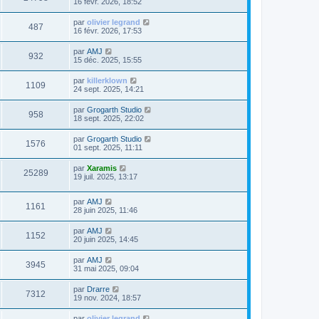
16 févr. 2026, 18:52
par
olivier legrand
487
16 févr. 2026, 17:53
par
AMJ
932
15 déc. 2025, 15:55
par
killerklown
1109
24 sept. 2025, 14:21
par
Grogarth Studio
958
18 sept. 2025, 22:02
par
Grogarth Studio
1576
01 sept. 2025, 11:11
par
Xaramis
25289
19 juil. 2025, 13:17
par
AMJ
1161
28 juin 2025, 11:46
par
AMJ
1152
20 juin 2025, 14:45
par
AMJ
3945
31 mai 2025, 09:04
par
Drarre
7312
19 nov. 2024, 18:57
par
olivier legrand