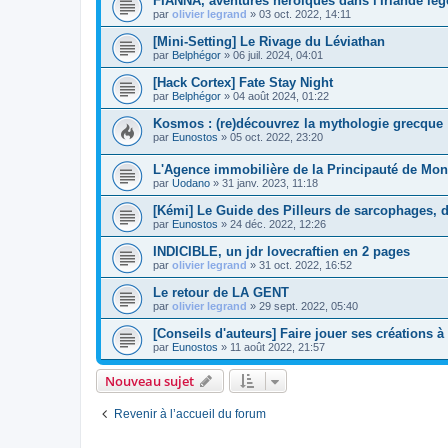
FIANNA, aventures héroïques dans l'Irlande lég
par
olivier legrand
»
03 oct. 2022, 14:11
[Mini-Setting] Le Rivage du Léviathan
par
Belphégor
»
06 juil. 2024, 04:01
[Hack Cortex] Fate Stay Night
par
Belphégor
»
04 août 2024, 01:22
Kosmos : (re)découvrez la mythologie grecque 
par
Eunostos
»
05 oct. 2022, 23:20
L'Agence immobilière de la Principauté de Mon
par
Uodano
»
31 janv. 2023, 11:18
[Kémi] Le Guide des Pilleurs de sarcophages, 
par
Eunostos
»
24 déc. 2022, 12:26
INDICIBLE, un jdr lovecraftien en 2 pages
par
olivier legrand
»
31 oct. 2022, 16:52
Le retour de LA GENT
par
olivier legrand
»
29 sept. 2022, 05:40
[Conseils d'auteurs] Faire jouer ses créations 
par
Eunostos
»
11 août 2022, 21:57
Nouveau sujet
Revenir à l’accueil du forum