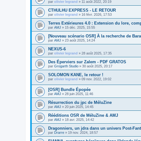
par
olivier legrand
»
11 août 2022, 20:19
CTHULHU EXPRESS - LE RETOUR
par
olivier legrand
»
16 févr. 2026, 17:53
Terres Extérieures 4.0 : Extension du lore, comp
par
AMJ
»
15 déc. 2025, 15:55
[Nouveau scénario OSR] À la recherche de Bar
par
AMJ
»
23 août 2025, 14:24
NEXUS-6
par
olivier legrand
»
28 août 2025, 17:35
Des Éperviers sur Zalem - PDF GRATOS
par
Grogarth Studio
»
30 août 2025, 20:17
SOLOMON KANE, le retour !
par
olivier legrand
»
09 nov. 2022, 19:02
[OSR] Bundle Épopée
par
AMJ
»
28 juin 2025, 11:46
Résurrection du jpc de MéluZine
par
AMJ
»
20 juin 2025, 14:45
Rééditions OSR de MéluZine & AMJ
par
AMJ
»
18 avr. 2025, 14:42
Dragonniers, un jdra dans un univers Post-Fan
par
Drarre
»
19 nov. 2024, 18:57