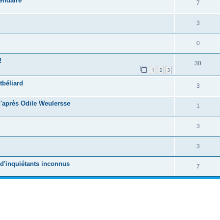
endaire
7
3
0
!
30
1
2
3
tbéliard
3
d'après Odile Weulersse
1
3
3
à d'inquiétants inconnus
7