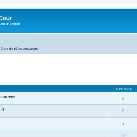
Cour
Cour d’Obéron
Jeux de rôles amateurs
RÉPONSES
 sources
0
 II
0
8
13