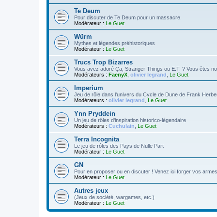
Te Deum
Pour discuter de Te Deum pour un massacre.
Modérateur :
Le Guet
Würm
Mythes et légendes préhistoriques
Modérateur :
Le Guet
Trucs Trop Bizarres
Vous avez adoré Ça, Stranger Things ou E.T. ? Vous êtes no
Modérateurs :
FaenyX
,
olivier legrand
,
Le Guet
Imperium
Jeu de rôle dans l'univers du Cycle de Dune de Frank Herbe
Modérateurs :
olivier legrand
,
Le Guet
Ynn Pryddein
Un jeu de rôles d'inspiration historico-légendaire
Modérateurs :
Cuchulain
,
Le Guet
Terra Incognita
Le jeu de rôles des Pays de Nulle Part
Modérateur :
Le Guet
GN
Pour en proposer ou en discuter ! Venez ici forger vos armes 
Modérateur :
Le Guet
Autres jeux
(Jeux de société, wargames, etc.)
Modérateur :
Le Guet