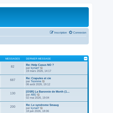
Inscription
Connexion
MESSAGES
DERNIER MESSAGE
Re: Help Casus NO ?
82
C
par
kynan²
o
19 mars 2026, 14:17
n
s
Re: Crapules et cie
687
u
C
par
Teomme
l
o
06 août 2026, 19:12
t
n
e
s
[OSR] La Baronnie de Morth (1…
r
130
u
C
par
AMJ
l
l
o
02 mai 2026, 19:04
e
t
n
d
e
s
e
Re: Le syndrome Smaug
r
200
u
r
C
par
kynan²
l
l
n
o
18 juin 2026, 18:06
e
t
i