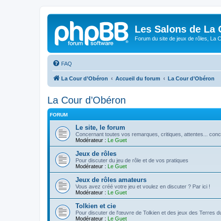
Les Salons de La 
Forum du site de jeux de rôles, La 
FAQ
La Cour d’Obéron
Accueil du forum
La Cour d’Obéron
La Cour d’Obéron
FORUM
Le site, le forum
Concernant toutes vos remarques, critiques, attentes... conc
Modérateur :
Le Guet
Jeux de rôles
Pour discuter du jeu de rôle et de vos pratiques
Modérateur :
Le Guet
Jeux de rôles amateurs
Vous avez créé votre jeu et voulez en discuter ? Par ici !
Modérateur :
Le Guet
Tolkien et cie
Pour discuter de l'œuvre de Tolkien et des jeux des Terres du
Modérateur :
Le Guet