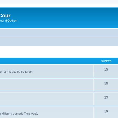
Cour
Cour d’Obéron
SUJETS
15
ernant le site ou ce forum
58
23
19
 Milieu (y compris Tiers Age).