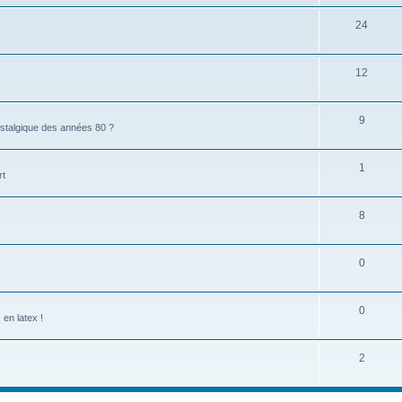
24
12
9
stalgique des années 80 ?
1
rt
8
0
0
en latex !
2