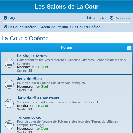
Les Salons de La Cour
FAQ
Inscription
Connexion
La Cour d’Obéron
Accueil du forum
La Cour d’Obéron
La Cour d’Obéron
Forum
Le site, le forum
Concernant toutes vos remarques, critiques, attentes... concernant le site ou
ce forum
Modérateur :
Le Guet
Sujets :
15
Jeux de rôles
Pour discuter du jeu de rôle et de vos pratiques
Modérateur :
Le Guet
Sujets :
58
Jeux de rôles amateurs
Vous avez créé votre jeu et voulez en discuter ? Par ici !
Modérateur :
Le Guet
Sujets :
23
Tolkien et cie
Pour discuter de l'œuvre de Tolkien et des jeux des Terres du Milieu (y
compris Tiers Age).
Modérateur :
Le Guet
Sujets :
19