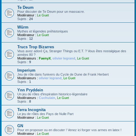
Te Deum
Pour discuter de Te Deum pour un massacre.
Modérateur :
Le Guet
Sujets :
24
Würm
Mythes et légendes préhistoriques
Modérateur :
Le Guet
Sujets :
12
Trucs Trop Bizarres
Vous avez adoré Ça, Stranger Things ou E.T. ? Vous êtes nostalgique des
années 80 ?
Modérateurs :
FaenyX
,
olivier legrand
,
Le Guet
Sujets :
9
Imperium
Jeu de rôle dans l'univers du Cycle de Dune de Frank Herbert
Modérateurs :
olivier legrand
,
Le Guet
Sujets :
1
Ynn Pryddein
Un jeu de rôles d'inspiration historico-légendaire
Modérateurs :
Cuchulain
,
Le Guet
Sujets :
8
Terra Incognita
Le jeu de rôles des Pays de Nulle Part
Modérateur :
Le Guet
GN
Pour en proposer ou en discuter ! Venez ici forger vos armes en latex !
Modérateur :
Le Guet