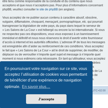
être tenu comme responsable de la conduite et du contenu que nous
acceptons et que nous n’acceptons pas. Pour plus d’informations concernant
phpBB, veuillez consulter
le site de phpBB
(en anglais).
Vous acceptez de ne publier aucun contenu à caractère abusif, obscène,
vulgaire, diffamatoire, choquant, menaçant, pornographique, etc. qui pourrait
transgresser la législation de votre pays, du pays dans lequel le serveur de
« Les Salons de La Cour » est hébergé ou encore la loi internationale. Si vous
ne respectez pas ces dispositions, vous vous exposez à un bannissement
immédiat et définitif et nous nous réservons le droit d’avertir votre fournisseur
d’accès à internet et les autorités officielles. L’adresse IP de tous les messages
est enregistrée afin d’aider au renforcement de ces conditions. Vous acceptez
le fait que « Les Salons de La Cour » ait le droit de supprimer, de modifier, de
déplacer ou de verrouiller n’importe quel sujet et message à n’importe quel
moment si nous estimons cela nécessaire. En tant qu’utilisateur, vous acceptez
que toutes les informations que vous avez renseignées soient enregistrées
dans notre base de données. Bien que ces informations ne seront pas
En poursuivant votre navigation sur ce site, vous
diffusées à une tierce partie sans votre consentement, ni « Les Salons de La
acceptez l’utilisation de cookies vous permettant
Cour », ni phpBB, ne pourront être tenus comme responsables en cas de
tentative de piratage informatique visant à compromettre vos données.
de bénéficier d’une expérience de navigation
optimale.
En savoir plus…
La Cour d’Obéron
Accueil du forum
Fuseau horaire sur
UTC+02:00
J’accepte
Développé par
phpBB
® Forum Software © phpBB Limited
Traduction française officielle
©
Qiaeru
Confidentialité
|
Conditions