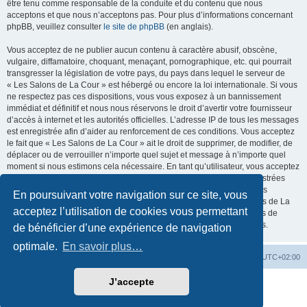
être tenu comme responsable de la conduite et du contenu que nous
acceptons et que nous n’acceptons pas. Pour plus d’informations concernant
phpBB, veuillez consulter
le site de phpBB
(en anglais).
Vous acceptez de ne publier aucun contenu à caractère abusif, obscène,
vulgaire, diffamatoire, choquant, menaçant, pornographique, etc. qui pourrait
transgresser la législation de votre pays, du pays dans lequel le serveur de
« Les Salons de La Cour » est hébergé ou encore la loi internationale. Si vous
ne respectez pas ces dispositions, vous vous exposez à un bannissement
immédiat et définitif et nous nous réservons le droit d’avertir votre fournisseur
d’accès à internet et les autorités officielles. L’adresse IP de tous les messages
est enregistrée afin d’aider au renforcement de ces conditions. Vous acceptez
le fait que « Les Salons de La Cour » ait le droit de supprimer, de modifier, de
déplacer ou de verrouiller n’importe quel sujet et message à n’importe quel
moment si nous estimons cela nécessaire. En tant qu’utilisateur, vous acceptez
que toutes les informations que vous avez renseignées soient enregistrées
dans notre base de données. Bien que ces informations ne seront pas
En poursuivant votre navigation sur ce site, vous
diffusées à une tierce partie sans votre consentement, ni « Les Salons de La
acceptez l’utilisation de cookies vous permettant
Cour », ni phpBB, ne pourront être tenus comme responsables en cas de
tentative de piratage informatique visant à compromettre vos données.
de bénéficier d’une expérience de navigation
optimale.
En savoir plus…
La Cour d’Obéron
Accueil du forum
Fuseau horaire sur
UTC+02:00
J’accepte
Développé par
phpBB
® Forum Software © phpBB Limited
Traduction française officielle
©
Qiaeru
Confidentialité
|
Conditions