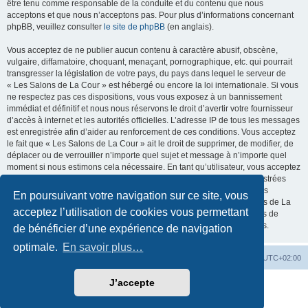
être tenu comme responsable de la conduite et du contenu que nous
acceptons et que nous n’acceptons pas. Pour plus d’informations concernant
phpBB, veuillez consulter
le site de phpBB
(en anglais).
Vous acceptez de ne publier aucun contenu à caractère abusif, obscène,
vulgaire, diffamatoire, choquant, menaçant, pornographique, etc. qui pourrait
transgresser la législation de votre pays, du pays dans lequel le serveur de
« Les Salons de La Cour » est hébergé ou encore la loi internationale. Si vous
ne respectez pas ces dispositions, vous vous exposez à un bannissement
immédiat et définitif et nous nous réservons le droit d’avertir votre fournisseur
d’accès à internet et les autorités officielles. L’adresse IP de tous les messages
est enregistrée afin d’aider au renforcement de ces conditions. Vous acceptez
le fait que « Les Salons de La Cour » ait le droit de supprimer, de modifier, de
déplacer ou de verrouiller n’importe quel sujet et message à n’importe quel
moment si nous estimons cela nécessaire. En tant qu’utilisateur, vous acceptez
que toutes les informations que vous avez renseignées soient enregistrées
dans notre base de données. Bien que ces informations ne seront pas
En poursuivant votre navigation sur ce site, vous
diffusées à une tierce partie sans votre consentement, ni « Les Salons de La
acceptez l’utilisation de cookies vous permettant
Cour », ni phpBB, ne pourront être tenus comme responsables en cas de
tentative de piratage informatique visant à compromettre vos données.
de bénéficier d’une expérience de navigation
optimale.
En savoir plus…
La Cour d’Obéron
Accueil du forum
Fuseau horaire sur
UTC+02:00
J’accepte
Développé par
phpBB
® Forum Software © phpBB Limited
Traduction française officielle
©
Qiaeru
Confidentialité
|
Conditions